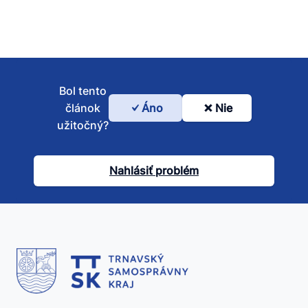
Bol tento
článok
Áno
Nie
Bol
užitočný?
tento
článok
Nahlásiť problém
užitočný?