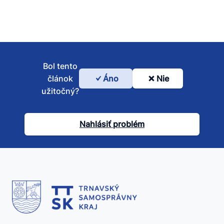
Bol tento
článok
Áno
Nie
Bol
užitočný?
tento
článok
Nahlásiť problém
užitočný?