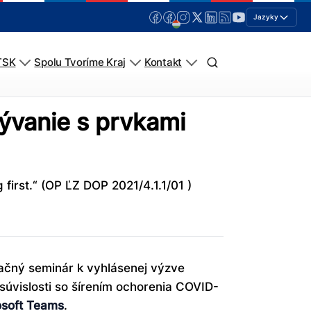
Jazyky
TSK
Spolu Tvoríme Kraj
Kontakt
ývanie s prvkami
irst.“ (OP ĽZ DOP 2021/4.1.1/01 )
mačný seminár k vyhlásenej výzve
súvislosti so šírením ochorenia COVID-
osoft Teams
.