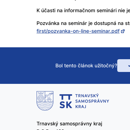
K účasti na informačnom seminári nie j
Pozvánka na seminár je dostupná na s
first/pozvanka-on-line-seminar.pdf
Bol tento článok užitočný?
Bo
te
čl
už
Trnavský samosprávny kraj