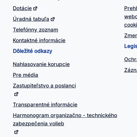
Dotácie
Preh
webo
Úradná tabuľa
cook
Telefónny zoznam
Zmen
Kontaktné informácie
Legis
Dôležité odkazy
Ochr
Nahlasovanie korupcie
Zázn
Pre média
Zastupiteľstvo a poslanci
Transparentné informácie
Harmonogram organizačno - technického
zabezpečenia volieb