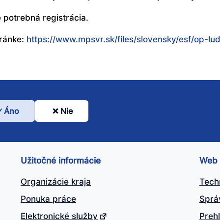
e potrebná registrácia.
tránke:
https://www.mpsvr.sk/files/slovensky/esf/op-l
Áno
Nie
l
nto
ánok
Užitočné informácie
Web
itočný?
Organizácie kraja
Tech
Ponuka práce
Sprá
Elektronické služby
Prehl