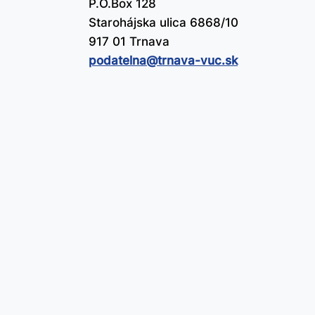
P.O.Box 128
Starohájska ulica 6868/10
917 01 Trnava
podatelna@​trnava-vuc.sk