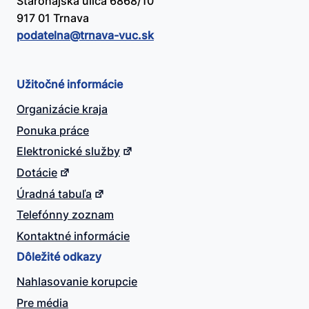
Starohájska ulica 6868/10
917 01 Trnava
podatelna@​trnava-vuc.sk
Užitočné informácie
Organizácie kraja
Ponuka práce
Elektronické služby
Dotácie
Úradná tabuľa
Telefónny zoznam
Kontaktné informácie
Dôležité odkazy
Nahlasovanie korupcie
Pre média