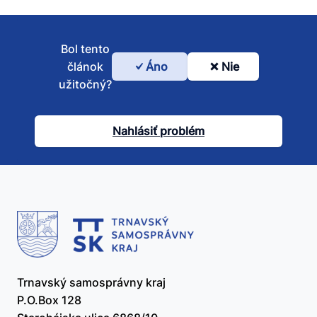
Bol tento
článok
Áno
Nie
Bol
užitočný?
tento
článok
Nahlásiť problém
užitočný?
Trnavský samosprávny kraj
P.O.Box 128