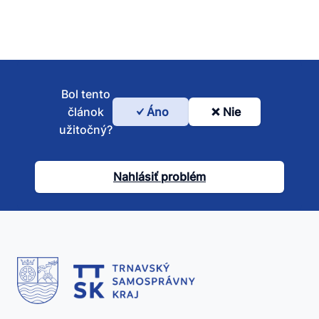
Bol tento
článok
Áno
Nie
Bol
užitočný?
tento
článok
Nahlásiť problém
užitočný?