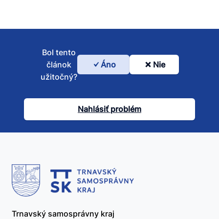
Bol tento
článok
Áno
Nie
Bol
užitočný?
tento
článok
Nahlásiť problém
užitočný?
Trnavský samosprávny kraj