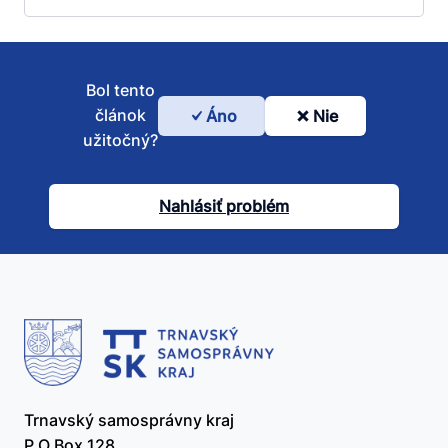
Bol tento
článok
Áno
Nie
Bol
užitočný?
tento
článok
Nahlásiť problém
užitočný?
Trnavský samosprávny kraj
P.O.Box 128