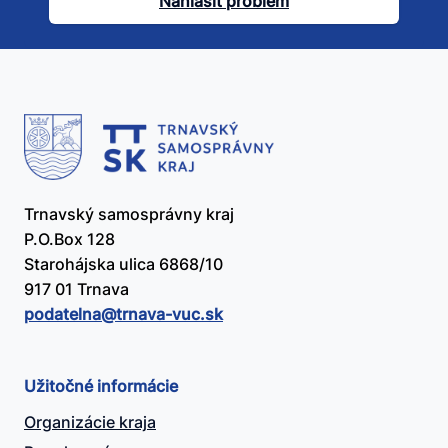
Nahlásiť problém
užitočný?
Trnavský samosprávny kraj
P.O.Box 128
Starohájska ulica 6868/10
917 01 Trnava
podatelna@​trnava-vuc.sk
Užitočné informácie
Organizácie kraja