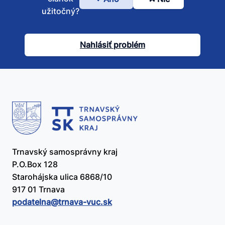
Bol
užitočný?
tento
článok
Nahlásiť problém
užitočný?
Trnavský samosprávny kraj
P.O.Box 128
Starohájska ulica 6868/10
917 01 Trnava
podatelna@​trnava-vuc.sk