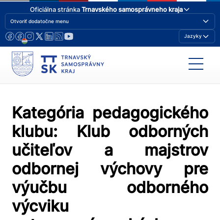
Oficiálna stránka
Trnavského samosprávneho kraja
Otvoriť dodatočne menu
Jazyky
Kategória pedagogického
klubu:
Klub odborných
učiteľov a majstrov
odbornej výchovy pre
výučbu odborného
výcviku