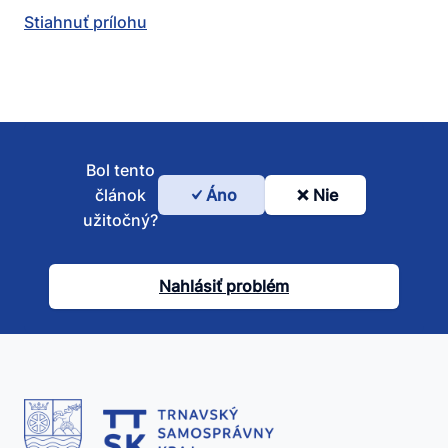
Stiahnuť prílohu
Bol tento
článok
Áno
Nie
Bol
užitočný?
tento
článok
Nahlásiť problém
užitočný?