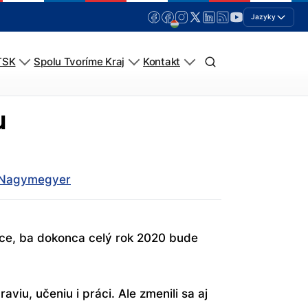
Jazyky
TSK
Spolu Tvoríme Kraj
Kontakt
u
- Nagymegyer
ace, ba dokonca celý rok 2020 bude
aviu, učeniu i práci. Ale zmenili sa aj