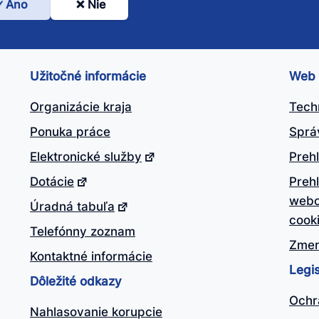
Áno
Nie
l
nto
ánok
Užitočné informácie
Web
itočný?
Organizácie kraja
Tech
Ponuka práce
Sprá
Elektronické služby
Prehl
Dotácie
Preh
webo
Úradná tabuľa
cook
Telefónny zoznam
Zmen
Kontaktné informácie
Legis
Dôležité odkazy
Ochr
Nahlasovanie korupcie