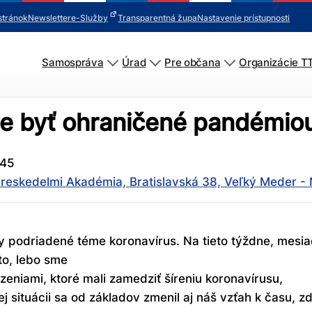
stránok
Newsletter
e-Služby
Transparentná župa
Nastavenie prístupnosti
Samospráva
Úrad
Pre občana
Organizácie T
e byť ohraničené pandémio
:45
reskedelmi Akadémia, Bratislavská 38, Veľký Meder 
ky podriadené téme koronavírus. Na tieto týždne, mesi
to, lebo sme
zeniami, ktoré mali zamedziť šíreniu koronavírusu,
j situácii sa od základov zmenil aj náš vzťah k času, zdr