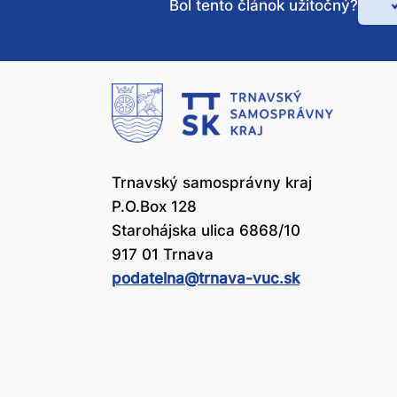
Bol tento článok užitočný?
Bo
te
čl
už
Trnavský samosprávny kraj
P.O.Box 128
Starohájska ulica 6868/10
917 01 Trnava
podatelna@​trnava-vuc.sk