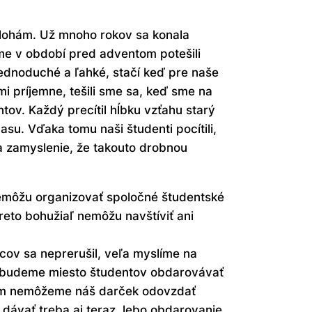
lohám. Už mnoho rokov sa konala
sme v období pred adventom potešili
e jednoduché a ľahké, stačí keď pre naše
i príjemne, tešili sme sa, keď sme na
tov. Každý precítil hĺbku vzťahu starý
su. Vďaka tomu naši študenti pocítili,
 na zamyslenie, že takouto drobnou
nemôžu organizovať spoločné študentské
eto bohužiaľ nemôžu navštíviť ani
cov sa neprerušil, veľa myslíme na
az budeme miesto študentov obdarovávať
iam nemôžeme náš darček odovzdať
 dávať treba aj teraz, lebo obdarovanie