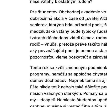
naše vzťahy k ostatným ľudom?
Pre študentov Obchodnej akadémie vo 
dobročinná akcia v čase od „svätej Alž
seniorov, ktorých hrial pri srdci pocit,
medziľudské vzťahy bude typický ľudský
tvárach dôchodcov videli úsmev, radosť
rodič – vnúča, pretože práve takúto nál
aký povznášajúci pocit je pomoc a staro
pozornosťou vieme poskytnúť a zároveň 
Tento rok sa kvôli zmeneným podmienka
programy, nemôžu sa spoločne chystať 
domov dôchodcov. Napriek tomu sa aj v
Ešte nikdy totiž nebolo také dôležité
našich vzácnych starkých. Pomaly sa b
my – dospelí. Namiesto študentov up
osobne, musíme si vystačiť iba s tým, 