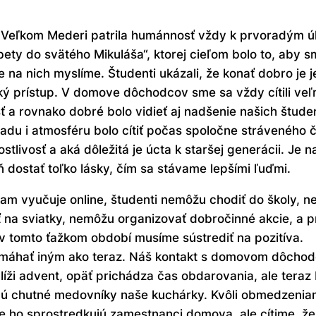
Veľkom Mederi patrila humánnosť vždy k prvoradým ú
bety do svätého Mikuláša“, ktorej cieľom bolo to, aby 
 že na nich myslíme. Študenti ukázali, že konať dobro j
 prístup. V domove dôchodcov sme sa vždy cítili veľm
 a rovnako dobré bolo vidieť aj nadšenie našich študen
adu i atmosféru bolo cítiť počas spoločne stráveného ča
stlivosť a aká dôležitá je úcta k staršej generácii. Je
dostať toľko lásky, čím sa stávame lepšími ľuďmi.
m vyučuje online, študenti nemôžu chodiť do školy, 
na sviatky, nemôžu organizovať dobročinné akcie, a pr
 tomto ťažkom období musíme sústrediť na pozitíva.
 pomáhať iným ako teraz. Náš kontakt s domovom dôchod
líži advent, opäť prichádza čas obdarovania, ale ter
ečú chutné medovníky naše kuchárky. Kvôli obmedzen
že ho sprostredkujú zamestnanci domova, ale cítime, že