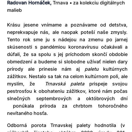
Radovan Hornáček,
Trnava • za kolekciu digitálnych
malieb
Krásu jesene vnímame a poznávame od detstva,
neprekvapuje nás, ale naopak poteší naše zmysly.
Tento rok sme ju s nádejou na zmenu po jarnej
skúsenosti s pandémiou koronavírusu očakávali a
dúfali, že sa spolu s jej príchodom skončí obdobie
obmedzení a budeme si slobodne užívať nielen dary
prírody ale prinesie nám aj
paletu
kultúrnych
zážitkov. Nestalo sa tak na celom kultúrnom poli, ale
myslím, že
Trnavská paleta
prispeje svojou
pestrosťou k obohateniu zážitkov, ktoré nám počas
slnečných septembrových a októbrových dní
ponúkala príroda za chrbtom tohoročného
nevítaného hosťa.
Odborná porota Trnavskej palety hodnotila (v