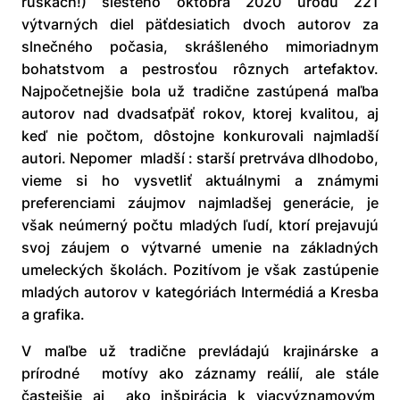
rúškach!) šiesteho októbra 2020 úrodu 221
výtvarných diel päťdesiatich dvoch autorov za
slnečného počasia, skrášleného mimoriadnym
bohatstvom a pestrosťou rôznych artefaktov.
Najpočetnejšie bola už tradične zastúpená maľba
autorov nad dvadsaťpäť rokov, ktorej kvalitou, aj
keď nie počtom, dôstojne konkurovali najmladší
autori. Nepomer mladší : starší pretrváva dlhodobo,
vieme si ho vysvetliť aktuálnymi a známymi
preferenciami záujmov najmladšej generácie, je
však neúmerný počtu mladých ľudí, ktorí prejavujú
svoj záujem o výtvarné umenie na základných
umeleckých školách. Pozitívom je však zastúpenie
mladých autorov v kategóriách Intermédiá a Kresba
a grafika.
V maľbe už tradične prevládajú krajinárske a
prírodné motívy ako záznamy reálií, ale stále
častejšie aj ako inšpirácia k viacvýznamovým