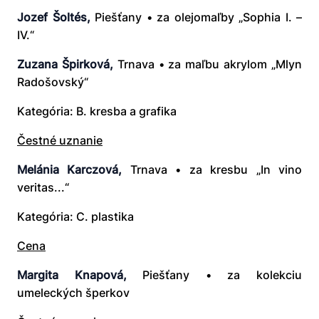
Jozef Šoltés,
Piešťany • za olejomaľby „Sophia I. –
IV.“
Zuzana Špirková,
Trnava • za maľbu akrylom „Mlyn
Radošovský“
Kategória: B. kresba a grafika
Čestné uznanie
Melánia Karczová,
Trnava • za kresbu „In vino
veritas...“
Kategória: C. plastika
Cena
Margita Knapová,
Piešťany • za kolekciu
umeleckých šperkov