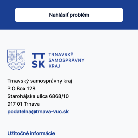
tento
článok
Nahlásiť problém
užitočný?
Trnavský samosprávny kraj
P.O.Box 128
Starohájska ulica 6868/10
917 01 Trnava
podatelna@​trnava-vuc.sk
Užitočné informácie