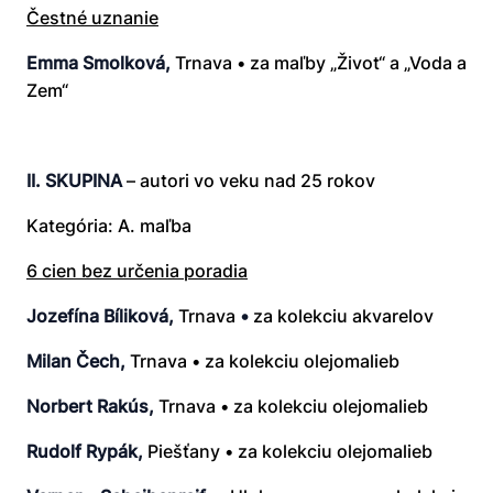
Čestné uznanie
Emma Smolková,
Trnava • za maľby „Život“ a „Voda a
Zem“
II. SKUPINA
– autori vo veku nad 25 rokov
Kategória: A. maľba
6 cien bez určenia poradia
Jozefína Bíliková,
Trnava
•
za kolekciu akvarelov
Milan Čech,
Trnava • za kolekciu olejomalieb
Norbert Rakús,
Trnava • za kolekciu olejomalieb
Rudolf Rypák,
Piešťany • za kolekciu olejomalieb