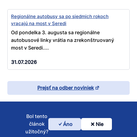
Regionálne autobusy sa po siedmich rokoch
vracajú na most v Seredi
Od pondelka 3. augusta sa regionálne
autobusové linky vrátia na zrekonštruovaný
most v Seredi....
31.07.2026
Prejsť na odber noviniek
Bol tento
článok
Áno
Nie
Bol
užitočný?