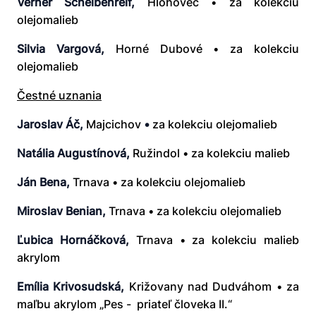
Verner Scheibenreif,
Hlohovec • za kolekciu
olejomalieb
Silvia Vargová,
Horné Dubové • za kolekciu
olejomalieb
Čestné uznania
Jaroslav Áč,
Majcichov
•
za kolekciu olejomalieb
Natália Augustínová,
Ružindol • za kolekciu malieb
Ján Bena,
Trnava • za kolekciu olejomalieb
Miroslav Benian,
Trnava • za kolekciu olejomalieb
Ľubica Hornáčková,
Trnava • za kolekciu malieb
akrylom
Emília Krivosudská,
Križovany nad Dudváhom • za
maľbu akrylom „Pes - priateľ človeka II.“