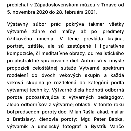
prebiehať v
Západoslovenskom múzeu v Trnave od
5. novembra 2020 do 28. februára 2021.
Výstavný súbor prác pokrýva takmer všetky
výtvarné žánre od maľby až po predmety
úžitkového umenia. V téme prevláda krajina,
portrét, zátišie, ale sú zastúpené i figuratívne
kompozície, či meditatívne obrazy, od realistického
po abstraktné spracovanie diel. Autori sú v zmysle
propozícií celoštátnej súťaže Výtvarné spektrum
rozdelení do dvoch vekových skupín a každá
veková skupina je rozdelená do kategórií podľa
výtvarnej techniky. Výtvarné diela hodnotí odborná
porota pozostávajúca z výtvarných pedagógov,
alebo odborníkov z výtvarnej oblasti. V tomto roku
bol predsedom poroty doc. Milan Rašla, akad. maliar
z Bratislavy, členovia poroty: Mgr. Peter Babka,
výtvarník a umelecký fotograf a Bystrík Vančo