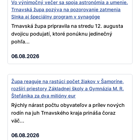
Vo výnimočný večer sa spoja astronómia a umenie.
Trnavská župa pozýva na pozorovanie zatmenia
Slnka aj špeciálny program v synagóge
Trnavská župa pripravila na stredu 12. augusta
dvojicu podujatí, ktoré ponúknu jedinečný
pohľa...
06.08.2026
Župa reaguje na rastúci počet žiakov v Šamoríne,
rozšíri priestory Základnej školy a Gymnázia M. R.
Štefánika za dva milióny eur
Rýchly nárast počtu obyvateľov a prílev nových
rodín na juh Trnavského kraja prináša čoraz
väč...
06.08.2026