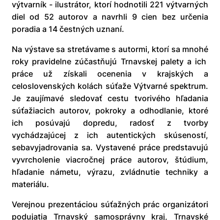
výtvarník - ilustrátor, ktorí hodnotili 221 výtvarných
diel od 52 autorov a navrhli 9 cien bez určenia
poradia a 14 čestných uznaní.
Na výstave sa stretávame s autormi, ktorí sa mnohé
roky pravidelne zúčastňujú Trnavskej palety a ich
práce už získali ocenenia v krajských a
celoslovenských kolách súťaže Výtvarné spektrum.
Je zaujímavé sledovať cestu tvorivého hľadania
súťažiacich autorov, pokroky a odhodlanie, ktoré
ich posúvajú dopredu, radosť z tvorby
vychádzajúcej z ich autentických skúseností,
sebavyjadrovania sa. Vystavené práce predstavujú
vyvrcholenie viacročnej práce autorov, štúdium,
hľadanie námetu, výrazu, zvládnutie techniky a
materiálu.
Verejnou prezentáciou súťažných prác organizátori
podujatia Trnavský samosprávny kraj, Trnavské