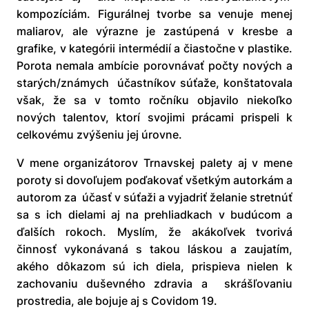
kompozíciám. Figurálnej tvorbe sa venuje menej
maliarov, ale výrazne je zastúpená v kresbe a
grafike, v kategórii intermédií a čiastočne v plastike.
Porota nemala ambície porovnávať počty nových a
starých/známych účastníkov súťaže, konštatovala
však, že sa v tomto ročníku objavilo niekoľko
nových talentov, ktorí svojimi prácami prispeli k
celkovému zvýšeniu jej úrovne.
V mene organizátorov Trnavskej palety aj v mene
poroty si dovoľujem poďakovať všetkým autorkám a
autorom za účasť v súťaži a vyjadriť želanie stretnúť
sa s ich dielami aj na prehliadkach v budúcom a
ďalších rokoch. Myslím, že akákoľvek tvorivá
činnosť vykonávaná s takou láskou a zaujatím,
akého dôkazom sú ich diela, prispieva nielen k
zachovaniu duševného zdravia a skrášľovaniu
prostredia, ale bojuje aj s Covidom 19.