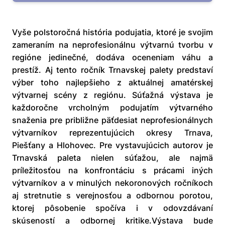
Vyše polstoročná história podujatia, ktoré je svojim
zameraním na neprofesionálnu výtvarnú tvorbu v
regióne jedinečné, dodáva oceneniam váhu a
prestíž. Aj tento ročník Trnavskej palety predstaví
výber toho najlepšieho z aktuálnej amatérskej
výtvarnej scény z regiónu. Súťažná výstava je
každoročne vrcholným podujatím výtvarného
snaženia pre približne päťdesiat neprofesionálnych
výtvarníkov reprezentujúcich okresy Trnava,
Piešťany a Hlohovec. Pre vystavujúcich autorov je
Trnavská paleta nielen súťažou, ale najmä
príležitosťou na konfrontáciu s prácami iných
výtvarníkov a v minulých nekoronových ročníkoch
aj stretnutie s verejnosťou a odbornou porotou,
ktorej pôsobenie spočíva i v odovzdávaní
skúseností a odbornej kritike.Výstava bude