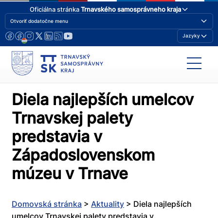
Oficiálna stránka
Trnavského samosprávneho kraja
Otvoriť dodatočne menu
Jazyky
Diela najlepších umelcov
Trnavskej palety
predstavia v
Západoslovenskom
múzeu v Trnave
Domovská stránka
>
Aktuality
>
Diela najlepších
umelcov Trnavskej palety predstavia v