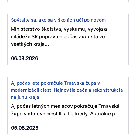
Spýtajte sa, ako sa v školách učí po novom
Ministerstvo školstva, výskumu, vývoja a
mládeže SR pripravuje počas augusta vo
všetkých krajs...
06.08.2026
Aj počas leta pokračuje Trnavská župa v
modernizácii ciest. Najnovšie začala rekonštrukcia
na juhu kraja
Aj počas letných mesiacov pokračuje Trnavská
župa v obnove ciest II. a III. triedy. Aktuálne p...
05.08.2026