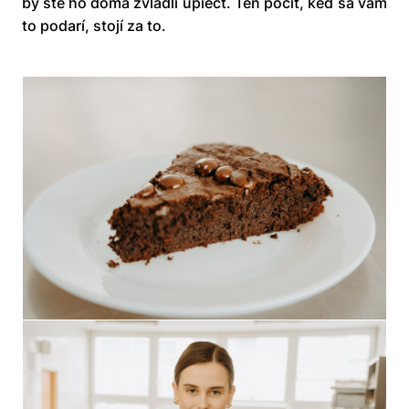
by ste ho doma zvládli upiecť. Ten pocit, keď sa vám
to podarí, stojí za to.