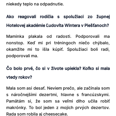
niekedy teplo na odpadnutie.
Ako reagovali rodičia s spolužiaci zo župnej
Hotelovej akadémie Ľudovíta Wintera v Piešťanoch?
Maminka plakala od radosti. Podporovali ma
nonstop. Keď mi pri tréningoch niečo chýbalo,
okamžite mi to išla kúpiť. Spolužiaci boli radi,
podporovali ma.
Čo bolo prvé, čo si v živote upiekla? Koľko si mala
vtedy rokov?
Mala som asi desať. Neviem prečo, ale začínala som
s náročnejšími dezertmi, hlavne s francúzskymi.
Pamätám si, že som sa veľmi dlho učila robiť
makrónky. To bol jeden z mojich prvých dezertov.
Rada som robila aj cheesecake.