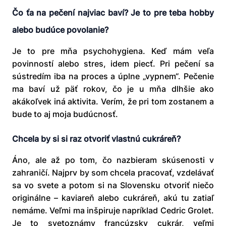
Čo ťa na pečení najviac baví
?
J
e to pre teba hobby
alebo budúce povolanie?
Je to pre mňa psychohygiena. Keď mám veľa
povinností alebo stres, idem piecť. Pri pečení sa
sústredím iba na proces a úplne „vypnem“. Pečenie
ma baví už päť rokov, čo je u mňa dlhšie ako
akákoľvek iná aktivita. Verím, že pri tom zostanem a
bude to aj moja budúcnosť.
Chcela by si si raz otvoriť vlastnú cukráreň
?
Áno, ale až po tom, čo nazbieram skúsenosti v
zahraničí. Najprv by som chcela pracovať, vzdelávať
sa vo svete a potom si na Slovensku otvoriť niečo
originálne – kaviareň alebo cukráreň, akú tu zatiaľ
nemáme. Veľmi ma inšpiruje napríklad Cedric Grolet.
Je to svetoznámy francúzsky cukrár, veľmi