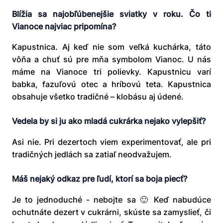
Blížia sa najobľúbenejšie sviatky v roku. Čo ti
Vianoce najviac pripomí
na?
Kapustnica. Aj keď nie som veľká kuchárka, táto
vôňa a chuť sú pre mňa symbolom Vianoc. U nás
máme na Vianoce tri polievky. Kapustnicu varí
babka, fazuľovú otec a hríbovú teta. Kapustnica
obsahuje všetko tradičné – klobásu aj údené.
Vedela by si ju ako mladá cukrárka nejako vylepšiť
?
Asi nie. Pri dezertoch viem experimentovať, ale pri
tradičných jedlách sa zatiaľ neodvažujem.
Máš nejaký odkaz
pre ľudí, ktorí sa boja piecť
?
Je to jednoduché - nebojte sa 🙂 Keď nabudúce
ochutnáte dezert v cukrárni, skúste sa zamyslieť, či