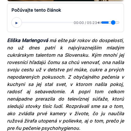
Počúvajte tento článok
▸
00:00
/
05:23
🔊
Eliška Marlengová
má ešte pár rokov do dospelosti,
no už dnes patrí k najvýraznejším mladým
cukrárskym talentom na Slovensku. Kým mnohí jej
rovesníci hľadajú čomu sa chcú venovať, ona našla
svoju cestu už v detstve pri múke, cukre a prvých
nepodarených pokusoch. Z obyčajného pečenia v
kuchyni sa jej stal svet, v ktorom našla pokoj,
radosť aj sebavedomie. A popri tom celkom
nenápadne prerazila do televíznej súťaže, ktorú
sledujú stovky tisíc ľudí. Rozprávali sme sa o tom,
ako zvládla prvé kamery v živote, čo ju naučila
ružová žirafa utopená v polievke, aj o tom, prečo je
pre ňu pečenie psychohygienou.