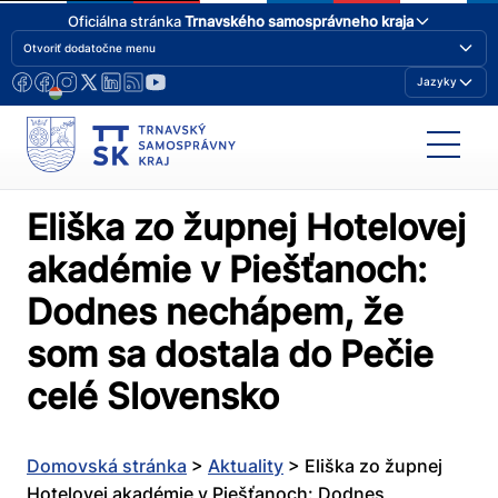
Oficiálna stránka
Trnavského samosprávneho kraja
Otvoriť dodatočne menu
Jazyky
Eliška zo župnej Hotelovej
akadémie v Piešťanoch:
Dodnes nechápem, že
som sa dostala do Pečie
celé Slovensko
Domovská stránka
>
Aktuality
>
Eliška zo župnej
Hotelovej akadémie v Piešťanoch: Dodnes