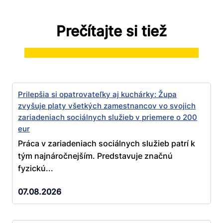
Prečítajte si tiež
Prilepšia si opatrovateľky aj kuchárky: Župa
zvyšuje platy všetkých zamestnancov vo svojich
zariadeniach sociálnych služieb v priemere o 200
eur
Práca v zariadeniach sociálnych služieb patrí k
tým najnáročnejším. Predstavuje značnú
fyzickú...
07.08.2026