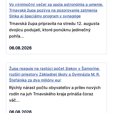
Vo výnimočný večer sa spoja astronómia a umenie.
Trnavská župa pozýva na pozorovanie zatmenia
Slnka aj špeciálny program v synagóge
Trnavská župa pripravila na stredu 12. augusta
dvojicu podujatí, ktoré ponúknu jedinečný
pohľa...
06.08.2026
Župa reaguje na rastúci počet žiakov v Šamoríne,
rozšíri priestory Základnej školy a Gymnázia M. R.
Štefánika za dva milióny eur
Rýchly nárast počtu obyvateľov a prílev nových
rodín na juh Trnavského kraja prináša čoraz
väč...
06.08.2026