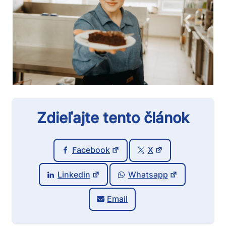
Zdieľajte tento článok
Facebook
X
Linkedin
Whatsapp
Email