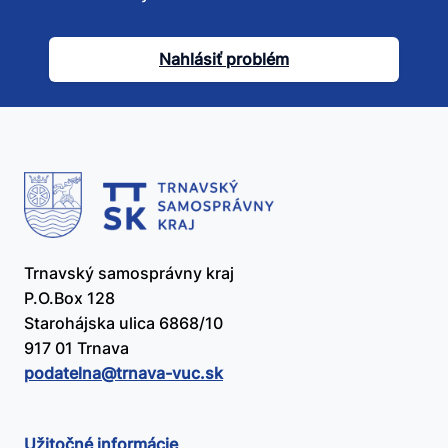
tento
článok
Nahlásiť problém
užitočný?
Trnavský samosprávny kraj
P.O.Box 128
Starohájska ulica 6868/10
917 01 Trnava
podatelna@​trnava-vuc.sk
Užitočné informácie