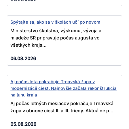
Spýtajte sa, ako sa v školách učí po novom
Ministerstvo školstva, výskumu, vývoja a
mládeže SR pripravuje počas augusta vo
všetkých krajs...
06.08.2026
Aj počas leta pokračuje Trnavská župa v
modernizácii ciest. Najnovšie začala rekonštrukcia
na juhu kraja
Aj počas letných mesiacov pokračuje Trnavská
župa v obnove ciest II. a III. triedy. Aktuálne p...
05.08.2026