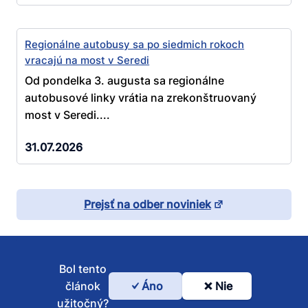
Regionálne autobusy sa po siedmich rokoch
vracajú na most v Seredi
Od pondelka 3. augusta sa regionálne
autobusové linky vrátia na zrekonštruovaný
most v Seredi....
31.07.2026
Prejsť na odber noviniek
Bol tento
článok
Áno
Nie
Bol
užitočný?