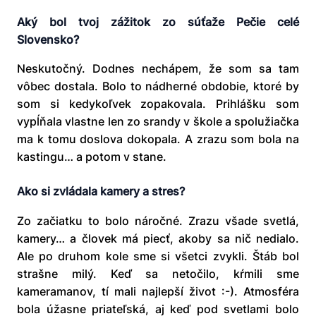
Aký bol tvoj zážitok zo súťaže Pečie celé
Slovensko?
Neskutočný. Dodnes nechápem, že som sa tam
vôbec dostala. Bolo to nádherné obdobie, ktoré by
som si kedykoľvek zopakovala. Prihlášku som
vypĺňala vlastne len zo srandy v škole a spolužiačka
ma k tomu doslova dokopala. A zrazu som bola na
kastingu… a potom v stane.
Ako si zvládala kamery a stres?
Zo začiatku to bolo náročné. Zrazu všade svetlá,
kamery… a človek má piecť, akoby sa nič nedialo.
Ale po druhom kole sme si všetci zvykli. Štáb bol
strašne milý. Keď sa netočilo, kŕmili sme
kameramanov, tí mali najlepší život :-). Atmosféra
bola úžasne priateľská, aj keď pod svetlami bolo