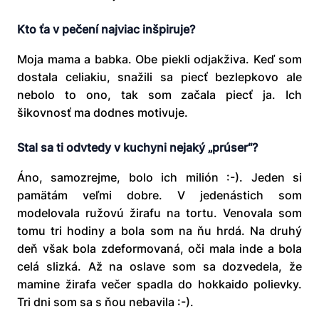
Kto ťa v pečení najviac inšpiruje?
Moja mama a babka. Obe piekli odjakživa. Keď som
dostala celiakiu, snažili sa piecť bezlepkovo ale
nebolo to ono, tak som začala piecť ja. Ich
šikovnosť ma dodnes motivuje.
Stal sa ti odvtedy v kuchyni nejaký „prúser
“
?
Áno, samozrejme, bolo ich milión :-). Jeden si
pamätám veľmi dobre. V jedenástich som
modelovala ružovú žirafu na tortu. Venovala som
tomu tri hodiny a bola som na ňu hrdá. Na druhý
deň však bola zdeformovaná, oči mala inde a bola
celá slizká. Až na oslave som sa dozvedela, že
mamine žirafa večer spadla do hokkaido polievky.
Tri dni som sa s ňou nebavila :-).