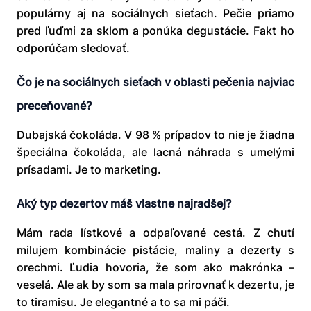
populárny aj na sociálnych sieťach. Pečie priamo
pred ľuďmi za sklom a ponúka degustácie. Fakt ho
odporúčam sledovať.
Čo je na sociálnych sieťach v oblasti pečenia najviac
preceňované
?
Dubajská čokoláda. V 98 % prípadov to nie je žiadna
špeciálna čokoláda, ale lacná náhrada s umelými
prísadami. Je to marketing.
Aký typ dezertov máš vlastne najradš
ej?
Mám rada lístkové a odpaľované cestá. Z chutí
milujem kombinácie pistácie, maliny a dezerty s
orechmi. Ľudia hovoria, že som ako makrónka –
veselá. Ale ak by som sa mala prirovnať k dezertu, je
to tiramisu. Je elegantné a to sa mi páči.