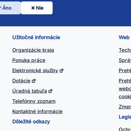
Áno
Nie
l
nto
ánok
Užitočné informácie
Web
itočný?
Organizácie kraja
Tech
Ponuka práce
Sprá
Elektronické služby
Prehl
Dotácie
Preh
webo
Úradná tabuľa
cook
Telefónny zoznam
Zmen
Kontaktné informácie
Legis
Dôležité odkazy
Ochr