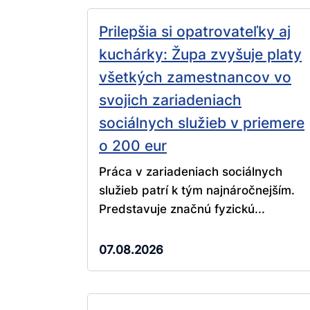
Prilepšia si opatrovateľky aj
kuchárky: Župa zvyšuje platy
všetkých zamestnancov vo
svojich zariadeniach
sociálnych služieb v priemere
o 200 eur
Práca v zariadeniach sociálnych
služieb patrí k tým najnáročnejším.
Predstavuje značnú fyzickú...
07.08.2026