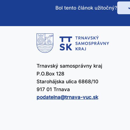
Bol tento článok užitočný?
Bo
te
čl
už
Trnavský samosprávny kraj
P.O.Box 128
Starohájska ulica 6868/10
917 01 Trnava
podatelna@​trnava-vuc.sk