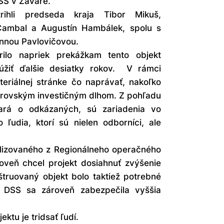
DSS v Zavare.
rihli predseda kraja Tibor Mikuš,
ambal a Augustín Hambálek, spolu s
Annou Pavlovičovou.
ilo napriek prekážkam tento objekt
úžiť ďalšie desiatky rokov. V rámci
teriálnej stránke čo naprávať, nakoľko
obrovským investičným dlhom. Z pohľadu
tará o odkázaných, sú zariadenia vo
ľudia, ktorí sú nielen odborníci, ale
alizovaného z Regionálneho operačného
oveň chcel projekt dosiahnuť zvýšenie
štruovaný objekt bolo taktiež potrebné
 DSS sa zároveň zabezpečila vyššia
ktu je tridsať ľudí.