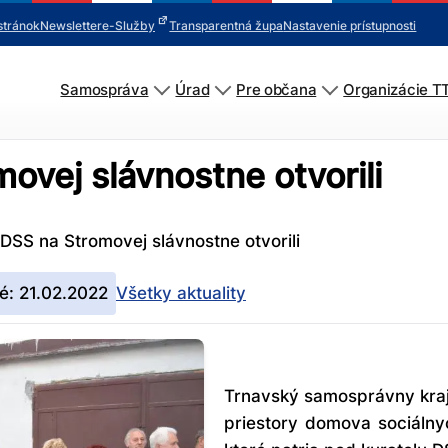
stránok
Newsletter
e-Služby
Transparentná župa
Nastavenie prístupnosti
Samospráva
Úrad
Pre občana
Organizácie T
ovej slávnostne otvorili
 DSS na Stromovej slávnostne otvorili
é: 21.02.2022
Všetky aktuality
Trnavský samosprávny kraj 
priestory domova sociálnyc