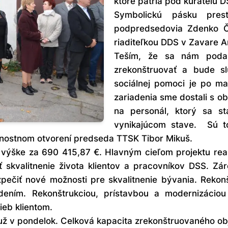
ktoré patria pod kuratelu 
Symbolickú pásku prest
podpredsedovia Zdenko Č
riaditeľkou DDS v Zavare 
Teším, že sa nám podar
zrekonštruovať a bude sl
sociálnej pomoci je po ma
zariadenia sme dostali s 
na personál, ktorý sa s
vynikajúcom stave. Sú to 
ávnostnom otvorení predseda TTSK Tibor Mikuš.
j výške za 690 415,87 €. Hlavným cieľom projektu re
skvalitnenie života klientov a pracovníkov DSS. Zár
pečiť nové možnosti pre skvalitnenie bývania. Rekon
ením. Rekonštrukciou, prístavbou a modernizáciou
ieb klientom.
y už v pondelok. Celková kapacita zrekonštruovaného obje