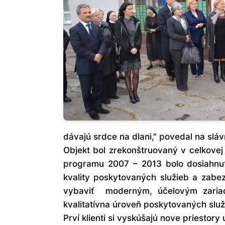
dávajú srdce na dlani," povedal na sl
Objekt bol zrekonštruovaný v celkove
programu 2007 – 2013 bolo dosiahnuť 
kvality poskytovaných služieb a zabez
vybaviť moderným, účelovým zariad
kvalitatívna úroveň poskytovaných služ
Prví klienti si vyskúšajú nove priestor