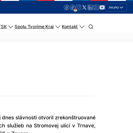
Jazyky
TSK
Spolu Tvoríme Kraj
Kontakt
dnes slávnosti otvoril zrekonštruované
h služieb na Stromovej ulici v Trnave,