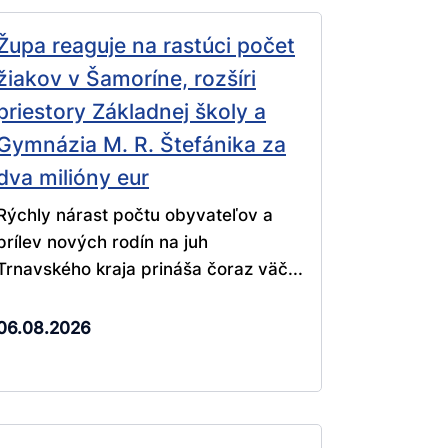
Župa reaguje na rastúci počet
žiakov v Šamoríne, rozšíri
priestory Základnej školy a
Gymnázia M. R. Štefánika za
dva milióny eur
Rýchly nárast počtu obyvateľov a
prílev nových rodín na juh
Trnavského kraja prináša čoraz väč...
06.08.2026