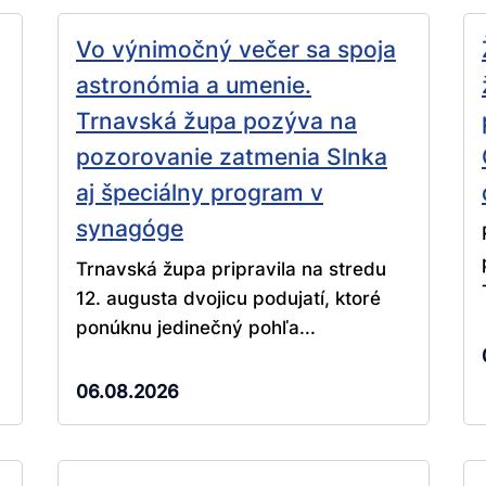
Vo výnimočný večer sa spoja
astronómia a umenie.
Trnavská župa pozýva na
pozorovanie zatmenia Slnka
aj špeciálny program v
synagóge
Trnavská župa pripravila na stredu
12. augusta dvojicu podujatí, ktoré
ponúknu jedinečný pohľa...
06.08.2026