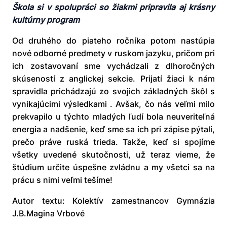
Škola si v spolupráci so žiakmi pripravila aj krásny
kultúrny program
Od druhého do piateho ročníka potom nastúpia
nové odborné predmety v ruskom jazyku, pričom pri
ich zostavovaní sme vychádzali z dlhoročných
skúseností z anglickej sekcie. Prijatí žiaci k nám
spravidla prichádzajú zo svojich základných škôl s
vynikajúcimi výsledkami . Avšak, čo nás veľmi milo
prekvapilo u týchto mladých ľudí bola neuveriteľná
energia a nadšenie, keď sme sa ich pri zápise pýtali,
prečo práve ruská trieda. Takže, keď si spojíme
všetky uvedené skutočnosti, už teraz vieme, že
štúdium určite úspešne zvládnu a my všetci sa na
prácu s nimi veľmi tešíme!
Autor textu: Kolektív zamestnancov Gymnázia
J.B.Magina Vrbové