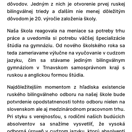
dôvodov. Jedným z nich je otvorenie prvej ruskej
bilingválnej triedy a ďalším nie menej dôležitým
dôvodom je 20. výročie založenia školy.
Naša škola reagovala na meniace sa potreby trhu
práce a uvedomila si potrebu väčšej špecializácie
štúdia na gymnáziu. Od nového školského roka sa
teda zameriavame výlučne na vyučovanie v cudzom
jazyku, čím sa stávame jediným bilingválnym
gymnáziom v Trnavskom samosprávnom kraji s
ruskou a anglickou formou štúdia.
Najdôležitejším momentom z hľadiska existencie
ruského bilingválneho odboru na našej škole bude
potvrdenie opodstatnenosti tohto odboru nielen na
slovenskom ale aj medzinárodnom pracovnom trhu.
Pri styku s verejnosťou, s rodičmi našich budúcich
absolventov sa snažíme vysvetliť, že vysoká
odborná úroveň v cudzom jazyku, ktorú absolventi