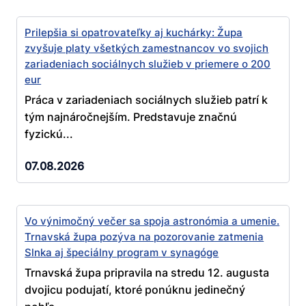
Prilepšia si opatrovateľky aj kuchárky: Župa
zvyšuje platy všetkých zamestnancov vo svojich
zariadeniach sociálnych služieb v priemere o 200
eur
Práca v zariadeniach sociálnych služieb patrí k
tým najnáročnejším. Predstavuje značnú
fyzickú...
07.08.2026
Vo výnimočný večer sa spoja astronómia a umenie.
Trnavská župa pozýva na pozorovanie zatmenia
Slnka aj špeciálny program v synagóge
Trnavská župa pripravila na stredu 12. augusta
dvojicu podujatí, ktoré ponúknu jedinečný