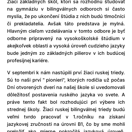
Žiaci základných škôl, ktorí sa rozhodnú študovať
na gymnáziu v bilingválnych odboroch si často
myslia, že po ukončení štúdia z nich budú tlmočníci
či prekladatelia. Avšak táto predstava je mylná.
Hlavným cieľom vzdelávania v tomto odbore je byť
odborne pripravený na vysokoškolské štúdium v
akejkoľvek oblasti a vysoká úroveň cudzieho jazyky
bude jedným zo základných pilierov v ich budúcej
profesijnej kariére.
V septembri k nám nastúpili prví žiaci ruskej triedy.
Sú to naši prví " pionieri", ktorých rodičia už počas
Dní otvorených dverí na našej škole si uvedomovali
dôležitosť postavenia ruského jazyka vo svete. A
práve tento fakt bol rozhodujúci pri výbere ich
strednej školy. Žiaci ruskej bilingválnej triedy budú
veľmi tvrdo pracovať v 1.ročníku na získaní
jazykovej zručnosti na úrovni B1, čo by sme mohli
preložiť ako mierne pokročilá jazyková úroveň.