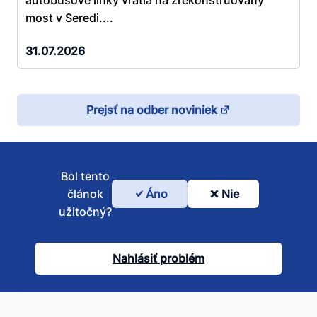
most v Seredi....
31.07.2026
Prejsť na odber noviniek
Bol tento
článok
Áno
Nie
Bol
užitočný?
tento
článok
Nahlásiť problém
užitočný?