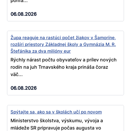
pohľa...
06.08.2026
Župa reaguje na rastúci počet žiakov v Šamoríne,
rozšíri priestory Základnej školy a Gymnázia M. R.
Štefánika za dva milióny eur
Rýchly nárast počtu obyvateľov a prílev nových
rodín na juh Trnavského kraja prináša čoraz
väč...
06.08.2026
Spýtajte sa, ako sa v školách učí po novom
Ministerstvo školstva, výskumu, vývoja a
mládeže SR pripravuje počas augusta vo