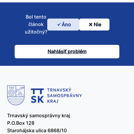
Bol tento
článok
Áno
Nie
Bol
užitočný?
tento
článok
Nahlásiť problém
užitočný?
Trnavský samosprávny kraj
P.O.Box 128
Starohájska ulica 6868/10