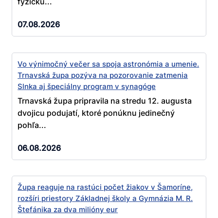
fyzickú...
07.08.2026
Vo výnimočný večer sa spoja astronómia a umenie.
Trnavská župa pozýva na pozorovanie zatmenia
Slnka aj špeciálny program v synagóge
Trnavská župa pripravila na stredu 12. augusta
dvojicu podujatí, ktoré ponúknu jedinečný
pohľa...
06.08.2026
Župa reaguje na rastúci počet žiakov v Šamoríne,
rozšíri priestory Základnej školy a Gymnázia M. R.
Štefánika za dva milióny eur