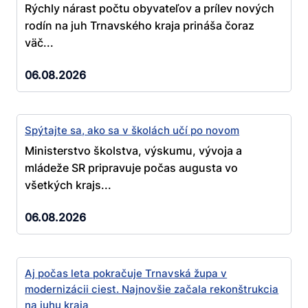
Rýchly nárast počtu obyvateľov a prílev nových
rodín na juh Trnavského kraja prináša čoraz
väč...
06.08.2026
Spýtajte sa, ako sa v školách učí po novom
Ministerstvo školstva, výskumu, vývoja a
mládeže SR pripravuje počas augusta vo
všetkých krajs...
06.08.2026
Aj počas leta pokračuje Trnavská župa v
modernizácii ciest. Najnovšie začala rekonštrukcia
na juhu kraja