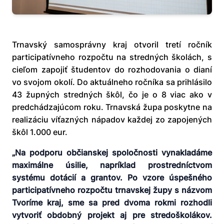
Trnavský samosprávny kraj otvoril tretí ročník
participatívneho rozpočtu na stredných školách, s
cieľom zapojiť študentov do rozhodovania o dianí
vo svojom okolí. Do aktuálneho ročníka sa prihlásilo
43 župných stredných škôl, čo je o 8 viac ako v
predchádzajúcom roku. Trnavská župa poskytne na
realizáciu víťazných nápadov každej zo zapojených
škôl 1.000 eur.
„
Na podporu občianskej spoločnosti vynakladáme
maximálne úsilie, napríklad prostredníctvom
systému dotácií a grantov. Po vzore úspešného
participatívneho rozpočtu trnavskej župy s názvom
Tvoríme kraj, sme sa pred dvoma rokmi rozhodli
vytvoriť obdobný projekt aj pre stredoškolákov.