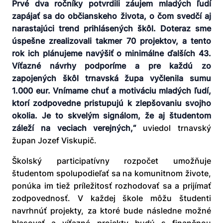
Prvé dva ročníky potvrdili záujem mladých ľudí
zapájať sa do občianskeho života, o čom svedčí aj
narastajúci trend prihlásených škôl. Doteraz sme
úspešne zrealizovali takmer 70 projektov, a tento
rok ich plánujeme navýšiť o minimálne ďalších 43.
Víťazné návrhy podporíme a pre každú zo
zapojených škôl trnavská župa vyčlenila sumu
1.000 eur. Vnímame chuť a motiváciu mladých ľudí,
ktorí zodpovedne pristupujú k zlepšovaniu svojho
okolia. Je to skvelým signálom, že aj študentom
záleží na veciach verejných,“
uviedol trnavský
župan Jozef Viskupič.
Školský participatívny rozpočet umožňuje
študentom spolupodieľať sa na komunitnom živote,
ponúka im tiež príležitosť rozhodovať sa a prijímať
zodpovednosť. V každej škole môžu študenti
navrhnúť projekty, za ktoré bude následne možné