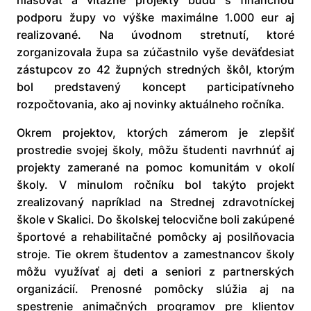
hlasovať a víťazné projekty budú s finančnou
podporu župy vo výške maximálne 1.000 eur aj
realizované. Na úvodnom stretnutí, ktoré
zorganizovala župa sa zúčastnilo vyše deväťdesiat
zástupcov zo 42 župných stredných škôl, ktorým
bol predstavený koncept participatívneho
rozpočtovania, ako aj novinky aktuálneho ročníka.
Okrem projektov, ktorých zámerom je zlepšiť
prostredie svojej školy, môžu študenti navrhnúť aj
projekty zamerané na pomoc komunitám v okolí
školy. V minulom ročníku bol takýto projekt
zrealizovaný napríklad na Strednej zdravotníckej
škole v Skalici. Do školskej telocvične boli zakúpené
športové a rehabilitačné pomôcky aj posilňovacia
stroje. Tie okrem študentov a zamestnancov školy
môžu využívať aj deti a seniori z partnerských
organizácií. Prenosné pomôcky slúžia aj na
spestrenie animačných programov pre klientov