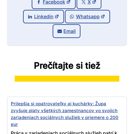
Facebook
X
Linkedin
Whatsapp
Email
Prečítajte si tiež
Prilepšia si opatrovateľky aj kuchárky: Župa
zvyšuje platy všetkých zamestnancov vo svojich
zariadeniach sociálnych služieb v priemere o 200
eur
Práca v zariadeniach sociálnych služieb patrí k