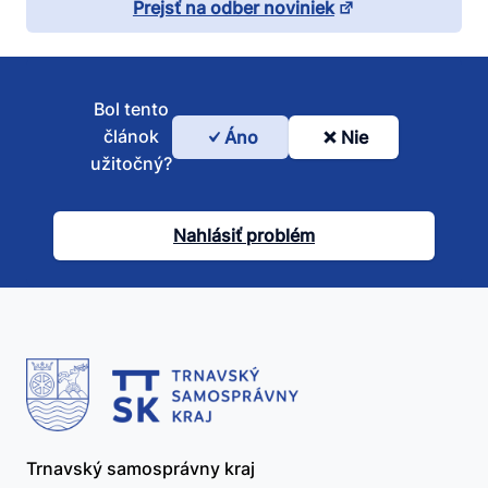
Prejsť na odber noviniek
Bol tento
článok
Áno
Nie
Bol
užitočný?
tento
článok
Nahlásiť problém
užitočný?
Trnavský samosprávny kraj