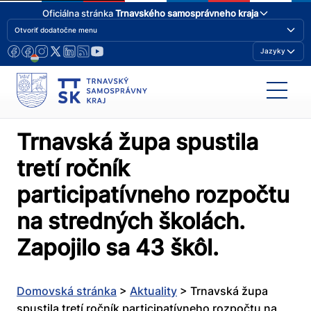
Oficiálna stránka
Trnavského samosprávneho kraja
Otvoriť dodatočne menu
Jazyky
Trnavská župa spustila
tretí ročník
participatívneho rozpočtu
na stredných školách.
Zapojilo sa 43 škôl.
Domovská stránka
>
Aktuality
>
Trnavská župa
spustila tretí ročník participatívneho rozpočtu na