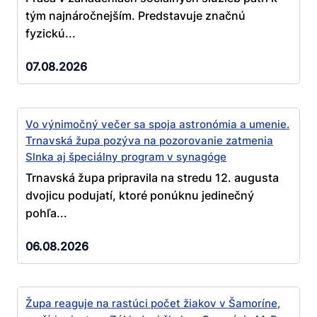
tým najnáročnejším. Predstavuje značnú
fyzickú...
07.08.2026
Vo výnimočný večer sa spoja astronómia a umenie.
Trnavská župa pozýva na pozorovanie zatmenia
Slnka aj špeciálny program v synagóge
Trnavská župa pripravila na stredu 12. augusta
dvojicu podujatí, ktoré ponúknu jedinečný
pohľa...
06.08.2026
Župa reaguje na rastúci počet žiakov v Šamoríne,