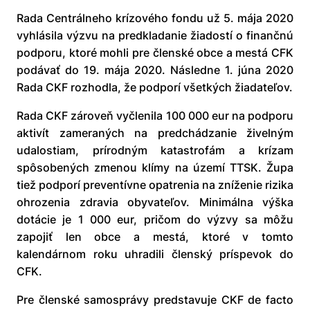
Rada Centrálneho krízového fondu už 5. mája 2020
vyhlásila výzvu na predkladanie žiadostí o finančnú
podporu, ktoré mohli pre členské obce a mestá CFK
podávať do 19. mája 2020. Následne 1. júna 2020
Rada CKF rozhodla, že podporí všetkých žiadateľov.
Rada CKF zároveň vyčlenila 100 000 eur na podporu
aktivít zameraných na predchádzanie živelným
udalostiam, prírodným katastrofám a krízam
spôsobených zmenou klímy na území TTSK. Župa
tiež podporí preventívne opatrenia na zníženie rizika
ohrozenia zdravia obyvateľov. Minimálna výška
dotácie je 1 000 eur, pričom do výzvy sa môžu
zapojiť len obce a mestá, ktoré v tomto
kalendárnom roku uhradili členský príspevok do
CFK.
Pre členské samosprávy predstavuje CKF de facto