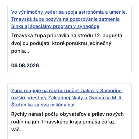
Vo výnimočný večer sa spoja astronómia a umenie.
Trnavská župa pozýva na pozorovanie zatmenia
Slnka aj špeciálny program v synagóge
Trnavská župa pripravila na stredu 12. augusta
dvojicu podujatí, ktoré ponúknu jedinečný
pohľa...
06.08.2026
Župa reaguje na rastúci počet žiakov v Šamoríne,
rozšíri priestory Základnej školy a Gymnázia M. R.
Štefánika za dva milióny eur
Rýchly nárast počtu obyvateľov a prílev nových
rodín na juh Trnavského kraja prináša čoraz
väč...