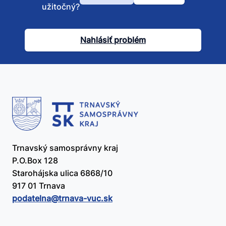
Bol
užitočný?
tento
článok
Nahlásiť problém
užitočný?
Trnavský samosprávny kraj
P.O.Box 128
Starohájska ulica 6868/10
917 01 Trnava
podatelna@​trnava-vuc.sk