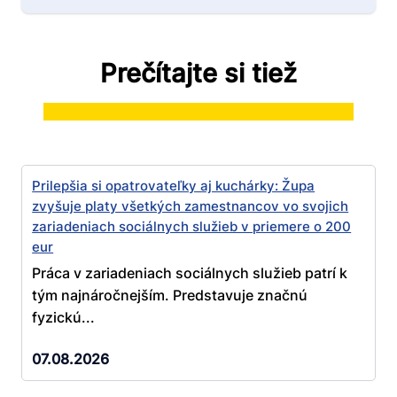
Prečítajte si tiež
Prilepšia si opatrovateľky aj kuchárky: Župa
zvyšuje platy všetkých zamestnancov vo svojich
zariadeniach sociálnych služieb v priemere o 200
eur
Práca v zariadeniach sociálnych služieb patrí k
tým najnáročnejším. Predstavuje značnú
fyzickú...
07.08.2026