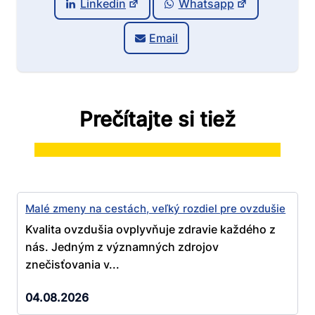
Linkedin
Whatsapp
Email
Prečítajte si tiež
Malé zmeny na cestách, veľký rozdiel pre ovzdušie
Kvalita ovzdušia ovplyvňuje zdravie každého z
nás. Jedným z významných zdrojov
znečisťovania v...
04.08.2026