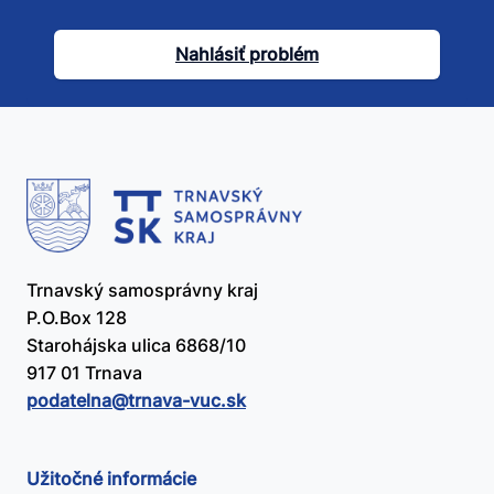
tento
článok
Nahlásiť problém
užitočný?
Trnavský samosprávny kraj
P.O.Box 128
Starohájska ulica 6868/10
917 01 Trnava
podatelna@​trnava-vuc.sk
Užitočné informácie