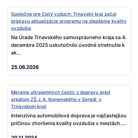
Spoločne pre čistý vzduch: Trnavský kraj začal
prípravu aktualizácie programu na zlepšenie kvality
ovzdušia
Na Úrade Trnavského samosprávneho kraja sa 4.
decembra 2025 uskutočnilo úvodné stretnutie k
ak...
25.06.2026
Meranie ultrajemných častíc z dopravy pred
areálom ZŠ J. A. Komenského v Seredi, v
Trnavskom kraji
Intenzívna automobilová doprava je najčastejšou
príčinou zhoršenia kvality ovzdušia v mestách....
20.11.2024