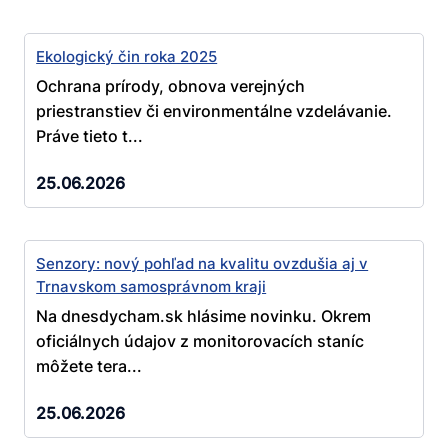
Ekologický čin roka 2025
Ochrana prírody, obnova verejných
priestranstiev či environmentálne vzdelávanie.
Práve tieto t...
25.06.2026
Senzory: nový pohľad na kvalitu ovzdušia aj v
Trnavskom samosprávnom kraji
Na dnesdycham.sk hlásime novinku. Okrem
oficiálnych údajov z monitorovacích staníc
môžete tera...
25.06.2026