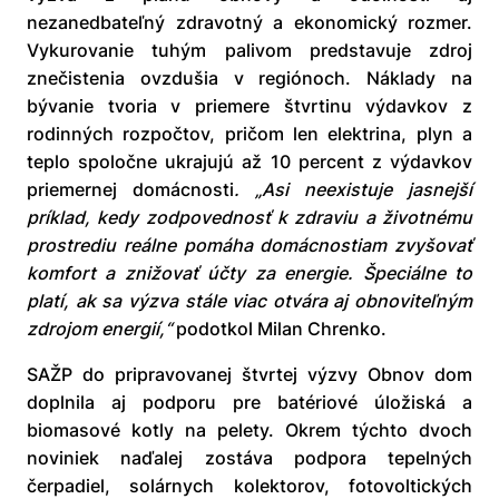
nezanedbateľný zdravotný a ekonomický rozmer.
Vykurovanie tuhým palivom predstavuje zdroj
znečistenia ovzdušia v regiónoch. Náklady na
bývanie tvoria v priemere štvrtinu výdavkov z
rodinných rozpočtov, pričom len elektrina, plyn a
teplo spoločne ukrajujú až 10 percent z výdavkov
priemernej domácnosti
.
„Asi neexistuje jasnejší
príklad, kedy zodpovednosť k zdraviu a životnému
prostrediu reálne pomáha domácnostiam zvyšovať
komfort a znižovať účty za energie. Špeciálne to
platí, ak sa výzva stále viac otvára aj obnoviteľným
zdrojom energií,“
podotkol Milan Chrenko.
SAŽP do pripravovanej štvrtej výzvy Obnov dom
doplnila aj podporu pre batériové úložiská a
biomasové kotly na pelety. Okrem týchto dvoch
noviniek naďalej zostáva podpora tepelných
čerpadiel, solárnych kolektorov, fotovoltických