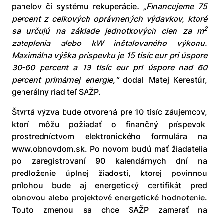
panelov či systému rekuperácie
.
„Financujeme 75
percent z celkových oprávnených výdavkov, ktoré
2
sa určujú na základe jednotkových cien za m
zateplenia alebo kW inštalovaného výkonu.
Maximálna výška príspevku je 15 tisíc eur pri úspore
30-60 percent a 19 tisíc eur pri úspore nad 60
percent primárnej energie,“
dodal Matej Kerestúr,
generálny riaditeľ SAŽP.
Štvrtá výzva bude otvorená pre 10 tisíc záujemcov,
ktorí môžu požiadať o finančný príspevok
prostredníctvom elektronického formulára na
www.obnovdom.sk. Po novom budú mať žiadatelia
po zaregistrovaní 90 kalendárnych dní na
predloženie úplnej žiadosti, ktorej povinnou
prílohou bude aj energetický certifikát pred
obnovou alebo projektové energetické hodnotenie.
Touto zmenou sa chce SAŽP zamerať na