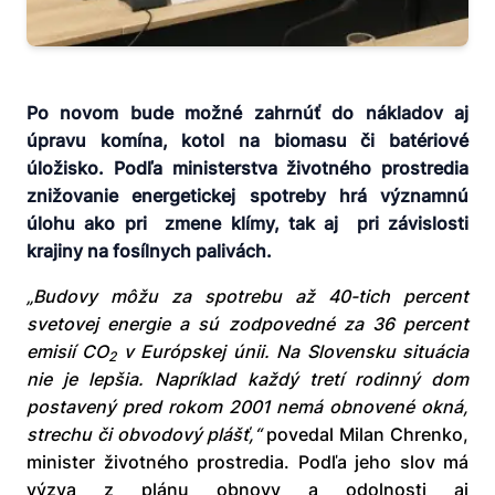
Po novom bude možné zahrnúť do nákladov aj
úpravu komína, kotol na biomasu či batériové
úložisko. Podľa ministerstva životného prostredia
znižovanie energetickej spotreby hrá významnú
úlohu ako pri zmene klímy, tak aj pri závislosti
krajiny na fosílnych palivách.
„Budovy môžu za spotrebu až 40-tich percent
svetovej energie a sú zodpovedné za 36 percent
emisií CO
v Európskej únii. Na Slovensku situácia
2
nie je lepšia. Napríklad každý tretí rodinný dom
postavený pred rokom 2001 nemá obnovené okná,
strechu či obvodový plášť,“
povedal Milan Chrenko,
minister životného prostredia. Podľa jeho slov má
výzva z plánu obnovy a odolnosti aj