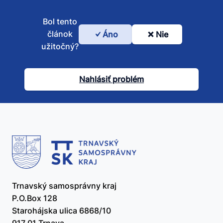
Bol tento
článok
Áno
Nie
Bol
užitočný?
tento
článok
Nahlásiť problém
užitočný?
Trnavský samosprávny kraj
P.O.Box 128
Starohájska ulica 6868/10