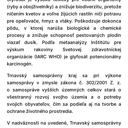
(ryby a obojživelníky) a znižuje biodiverzitu, pretože
ničením kvetov a voľne žijúcich rastlín ničí potravu
pre opeľovače, hmyz a vtáky. Poškodzuje dokonca
pôdu, v ktorej narúša biologické a chemické
procesy a znižuje schopnosť pestovaných plodín
viazať dusík. Podľa metaanalýzy Inštitútu pre
výskum rakoviny Svetovej zdravotníckej
organizácie (IARC WHO) je glyfosát potencionálny
karcinogén.
Trnavský samosprávny kraj sa pri výkone
samosprávy v zmysle zákona č. 302/2001 Z. z.
o samospráve vyšších územných celkov stará o
všestranný rozvoj svojho územia a o potreby
svojich obyvateľov, čím sa podieľa aj na tvorbe a
ochrane životného prostredia.
V nadväznosti na uvedené, Trnavský samosprávny