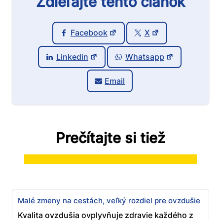
Zdieľajte tento článok
Facebook
X
Linkedin
Whatsapp
Email
Prečítajte si tiež
Malé zmeny na cestách, veľký rozdiel pre ovzdušie
Kvalita ovzdušia ovplyvňuje zdravie každého z