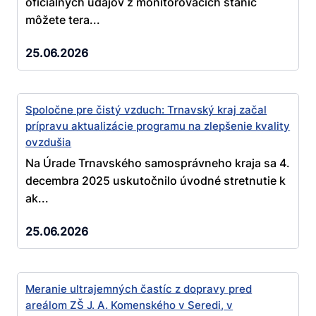
oficiálnych údajov z monitorovacích staníc
môžete tera...
25.06.2026
Spoločne pre čistý vzduch: Trnavský kraj začal
prípravu aktualizácie programu na zlepšenie kvality
ovzdušia
Na Úrade Trnavského samosprávneho kraja sa 4.
decembra 2025 uskutočnilo úvodné stretnutie k
ak...
25.06.2026
Meranie ultrajemných častíc z dopravy pred
areálom ZŠ J. A. Komenského v Seredi, v