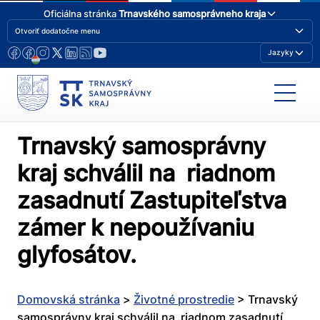
Oficiálna stránka
Trnavského samosprávneho kraja
Otvoriť dodatočne menu
Jazyky
Trnavský samosprávny
kraj schválil na riadnom
zasadnutí Zastupiteľstva
zámer k nepoužívaniu
glyfosátov.
Domovská stránka
>
Životné prostredie
>
Trnavský
samosprávny kraj schválil na riadnom zasadnutí