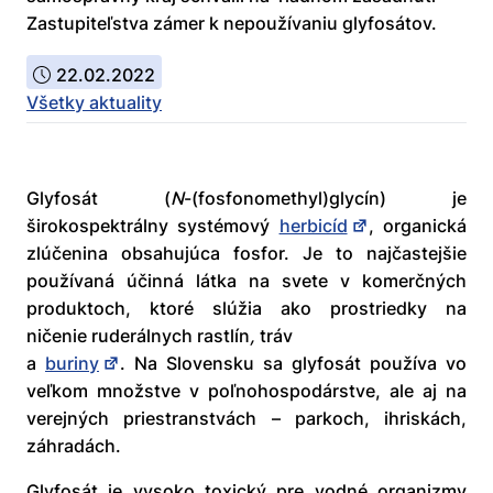
Zastupiteľstva zámer k nepoužívaniu glyfosátov.
22.02.2022
Všetky aktuality
Glyfosát (
N
-(fosfonomethyl)glycín) je
širokospektrálny systémový
herbicíd
, organická
zlúčenina obsahujúca fosfor. Je to najčastejšie
používaná účinná látka na svete v komerčných
produktoch, ktoré slúžia ako prostriedky na
ničenie ruderálnych rastlín
,
tráv
a
buriny
. Na Slovensku sa glyfosát používa vo
veľkom množstve v poľnohospodárstve, ale aj na
verejných priestranstvách – parkoch, ihriskách,
záhradách.
Glyfosát je vysoko toxický pre vodné organizmy