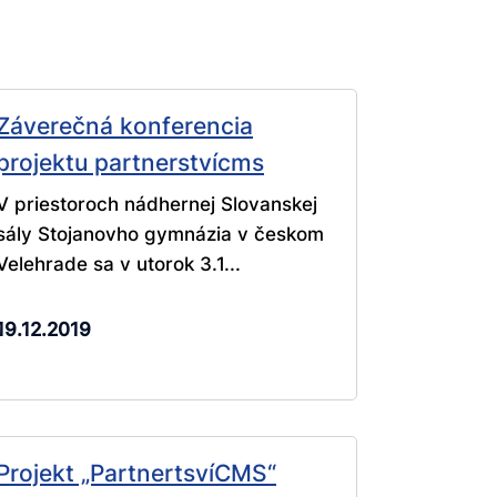
Záverečná konferencia
projektu partnerstvícms
V priestoroch nádhernej Slovanskej
sály Stojanovho gymnázia v českom
Velehrade sa v utorok 3.1...
19.12.2019
Projekt „PartnertsvíCMS“