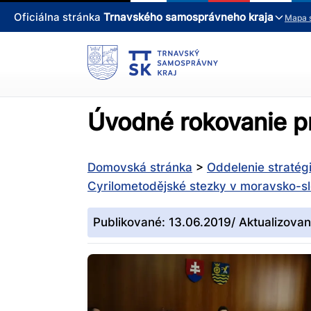
Oficiálna stránka
Trnavského samosprávneho kraja
Mapa 
Úvodné rokovanie pr
Domovská stránka
>
Oddelenie stratég
Cyrilometodějské stezky v moravsko-sl
Publikované: 13.06.2019/ Aktualizova