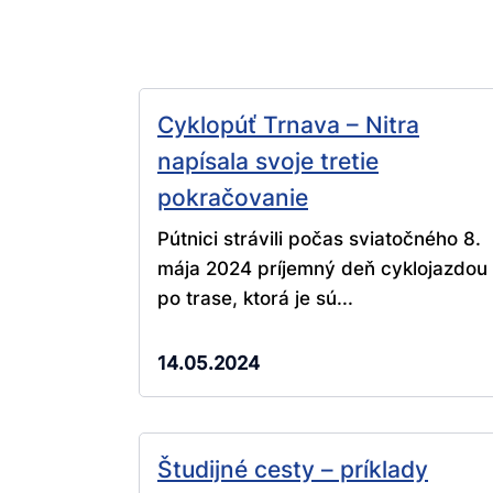
Cyklopúť Trnava – Nitra
napísala svoje tretie
pokračovanie
Pútnici strávili počas sviatočného 8.
mája 2024 príjemný deň cyklojazdou
po trase, ktorá je sú...
14.05.2024
Študijné cesty – príklady