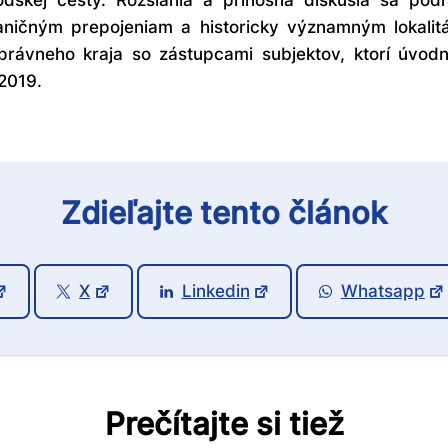
odskej cesty. Rozsiahla a prínosná diskusia sa po
raničným prepojeniam a historicky významným lokalit
rávneho kraja so zástupcami subjektov, ktorí úvodné
 2019.
Zdieľajte tento článok
X
Linkedin
Whatsapp
Prečítajte si tiež