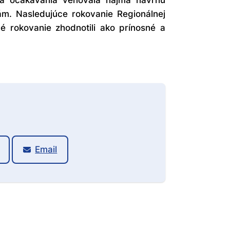
dľa očakávania venovala najmä návrhu
ám. Nasledujúce rokovanie Regionálnej
 rokovanie zhodnotili ako prínosné a
Email