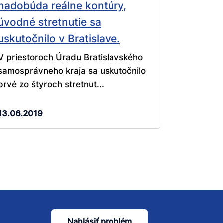
nadobúda reálne kontúry,
úvodné stretnutie sa
uskutočnilo v Bratislave.
V priestoroch Úradu Bratislavského
samosprávneho kraja sa uskutočnilo
prvé zo štyroch stretnut...
13.06.2019
Nahlásiť problém