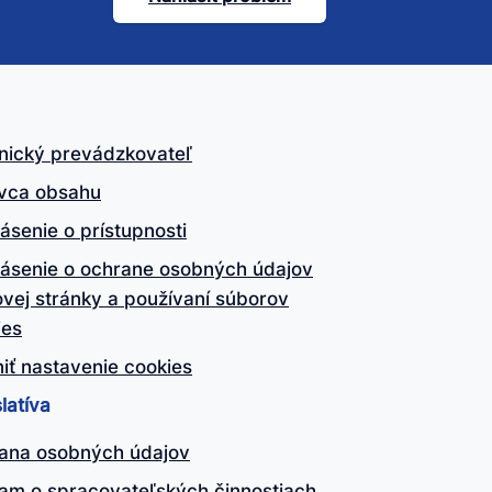
nický prevádzkovateľ
vca obsahu
ásenie o prístupnosti
lásenie o ochrane osobných údajov
vej stránky a používaní súborov
ies
iť nastavenie cookies
latíva
ana osobných údajov
am o spracovateľských činnostiach