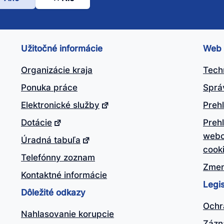
l
nto
ánok
Užitočné informácie
Web
itočný?
Organizácie kraja
Tech
Ponuka práce
Sprá
Elektronické služby
Prehl
Dotácie
Preh
webo
Úradná tabuľa
cook
Telefónny zoznam
Zmen
Kontaktné informácie
Legis
Dôležité odkazy
Ochr
Nahlasovanie korupcie
Zázn