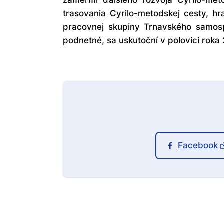
zámermi ďalšieho rozvoja Cyrilo-met
trasovania Cyrilo-metodskej cesty, h
pracovnej skupiny Trnavského samosp
podnetné, sa uskutoční v polovici roka
Facebook