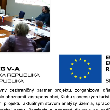
vný cezhraničný partner projektu, zorganizoval d
olo oboznámiť zástupcov obcí, Klubu slovenských turis
mi projektu, aktuálnym stavom analýzy územia, spraco