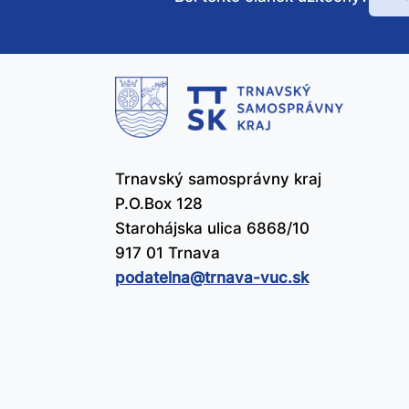
Bo
te
čl
už
Trnavský samosprávny kraj
P.O.Box 128
Starohájska ulica 6868/10
917 01 Trnava
podatelna@​trnava-vuc.sk