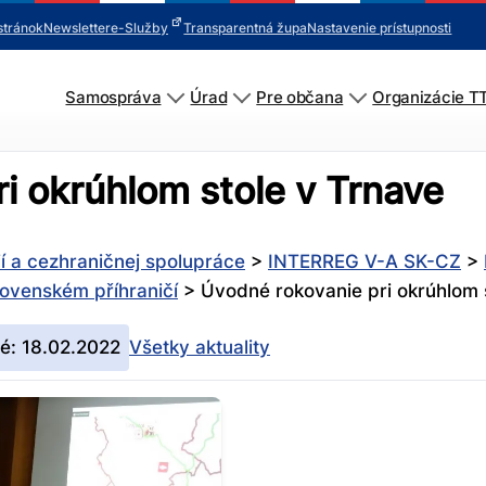
stránok
Newsletter
e-Služby
Transparentná župa
Nastavenie prístupnosti
Samospráva
Úrad
Pre občana
Organizácie T
i okrúhlom stole v Trnave
ií a cezhraničnej spolupráce
>
INTERREG V-A SK-CZ
>
ovenském příhraničí
>
Úvodné rokovanie pri okrúhlom 
né: 18.02.2022
Všetky aktuality