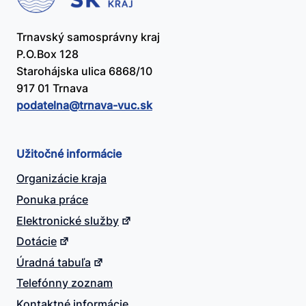
Trnavský samosprávny kraj
P.O.Box 128
Starohájska ulica 6868/10
917 01 Trnava
podatelna@​trnava-vuc.sk
Užitočné informácie
Organizácie kraja
Ponuka práce
Elektronické služby
Dotácie
Úradná tabuľa
Telefónny zoznam
Kontaktné informácie