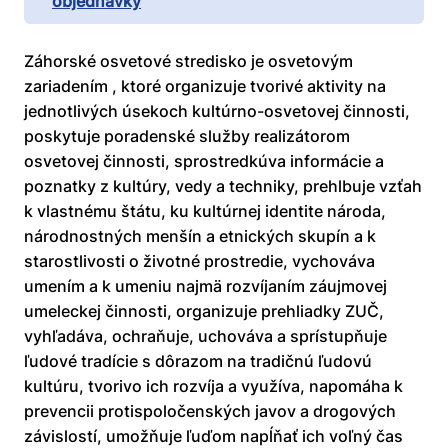
objednávky
Záhorské osvetové stredisko je osvetovým
zariadením , ktoré organizuje tvorivé aktivity na
jednotlivých úsekoch kultúrno-osvetovej činnosti,
poskytuje poradenské služby realizátorom
osvetovej činnosti, sprostredkúva informácie a
poznatky z kultúry, vedy a techniky, prehlbuje vzťah
k vlastnému štátu, ku kultúrnej identite národa,
národnostných menšín a etnických skupín a k
starostlivosti o životné prostredie, vychováva
umením a k umeniu najmä rozvíjaním záujmovej
umeleckej činnosti, organizuje prehliadky ZUČ,
vyhľadáva, ochraňuje, uchováva a sprístupňuje
ľudové tradície s dôrazom na tradičnú ľudovú
kultúru, tvorivo ich rozvíja a využíva, napomáha k
prevencii protispoločenských javov a drogových
závislostí, umožňuje ľuďom napĺňať ich voľný čas