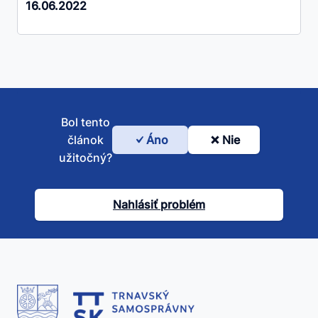
16.06.2022
Bol tento
článok
Áno
Nie
Bol
užitočný?
tento
článok
Nahlásiť problém
užitočný?