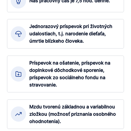
Náš pracovný čas je 7,5 hod. denne.
Jednorazový príspevok pri životných
udalostiach, t.j. narodenie dieťaťa,
úmrtie blízkeho človeka.
Príspevok na ošatenie, príspevok na
doplnkové dôchodkové sporenie,
príspevok zo sociálneho fondu na
stravovanie.
Mzdu tvorenú základnou a variabilnou
zložkou (možnosť priznania osobného
ohodnotenia).