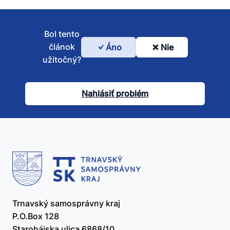
Bol tento
článok
Áno
Nie
Bol
užitočný?
tento
článok
Nahlásiť problém
užitočný?
Trnavský samosprávny kraj
P.O.Box 128
Starohájska ulica 6868/10