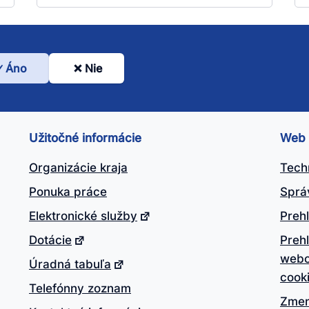
Áno
Nie
l
nto
ánok
Užitočné informácie
Web
itočný?
Organizácie kraja
Tech
Ponuka práce
Sprá
Elektronické služby
Prehl
Dotácie
Preh
webo
Úradná tabuľa
cook
Telefónny zoznam
Zmen