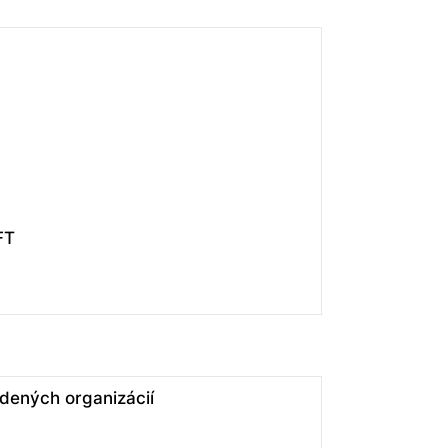
FT
adených organizácií