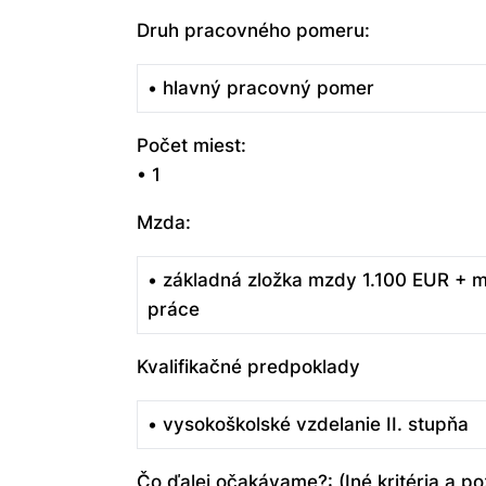
Druh pracovného pomeru:
• hlavný pracovný pomer
Počet miest:
• 1
Mzda:
• základná zložka mzdy 1.100 EUR + mo
práce
Kvalifikačné predpoklady
• vysokoškolské vzdelanie II. stupňa
Čo ďalej očakávame?: (Iné kritéria a po