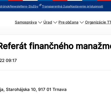
stránok
Newsletter
e-Služby
Transparentná župa
Nastavenie prístupnosti
Samospráva
Úrad
Pre občana
Organizácie T
 Referát finančného manažm
22 09:17
, Starohájska 10, 917 01 Trnava