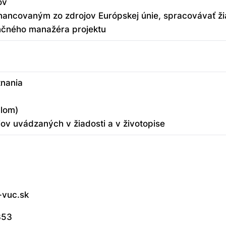
ov
nancovaným zo zdrojov Európskej únie, spracovávať žia
nančného manažéra projektu
tnania
plom)
jov uvádzaných v žiadosti a v životopise
-vuc.sk
353