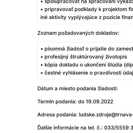
• spolupracovať na spracovaní výkaz
• pripravovať podklady k projektom fi
iné aktivity vyplývajúce z pozície fi
Zoznam požadovaných dokladov:
• písomná žiadosť o prijatie do zames
• profesijný štruktúrovaný životopis
• kópia dokladu o ukončení štúdia (di
• čestné vyhlásenie o pravdivosti úda
Dátum a miesto podania žiadosti:
Termín podania: do 19.09.2022
Adresa podania: ludske.zdroje@trnava
Ďalšie informácie na tel. č.: 033/5559 