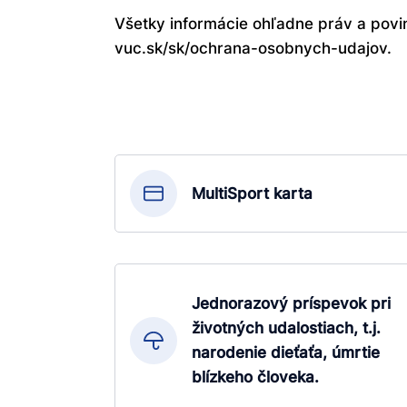
Všetky informácie ohľadne práv a povi
vuc.sk/sk/ochrana-osobnych-udajov.
MultiSport karta
Jednorazový príspevok pri
životných udalostiach, t.j.
narodenie dieťaťa, úmrtie
blízkeho človeka.