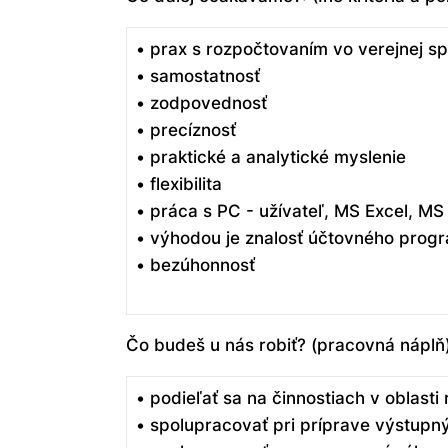
• prax s rozpočtovaním vo verejnej s
• samostatnosť
• zodpovednosť
• precíznosť
• praktické a analytické myslenie
• flexibilita
• práca s PC - užívateľ, MS Excel, M
• výhodou je znalosť účtovného prog
• bezúhonnosť
Čo budeš u nás robiť? (pracovná náplň)
• podieľať sa na činnostiach v oblast
• spolupracovať pri príprave výstup