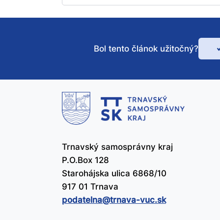
Bol tento článok užitočný?
Bo
te
čl
už
Trnavský samosprávny kraj
P.O.Box 128
Starohájska ulica 6868/10
917 01 Trnava
podatelna@​trnava-vuc.sk