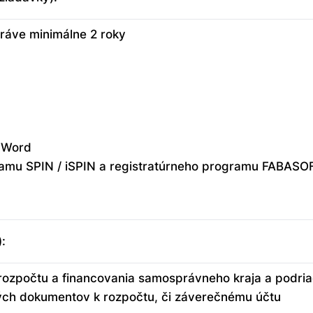
práve minimálne 2 roky
S Word
ramu SPIN / iSPIN a registratúrneho programu FABASO
:
i rozpočtu a financovania samosprávneho kraja a podri
ných dokumentov k rozpočtu, či záverečnému účtu