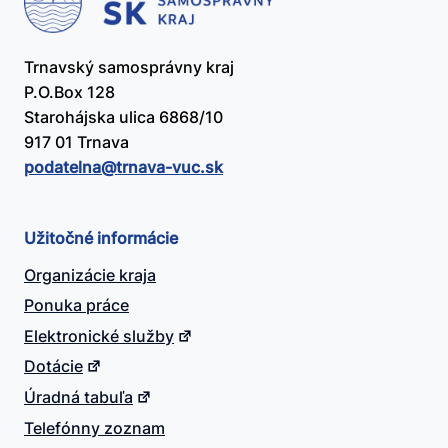
Trnavský samosprávny kraj
P.O.Box 128
Starohájska ulica 6868/10
917 01 Trnava
podatelna@​trnava-vuc.sk
Užitočné informácie
Organizácie kraja
Ponuka práce
Elektronické služby
Dotácie
Úradná tabuľa
Telefónny zoznam