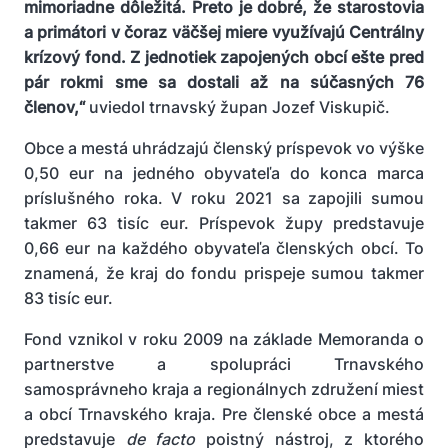
mimoriadne dôležitá. Preto je dobré, že starostovia
a primátori v čoraz väčšej miere využívajú Centrálny
krízový fond. Z jednotiek zapojených obcí ešte pred
pár rokmi sme sa dostali až na súčasných 76
členov,“
uviedol trnavský župan Jozef Viskupič.
Obce a mestá uhrádzajú členský príspevok vo výške
0,50 eur na jedného obyvateľa do konca marca
príslušného roka. V roku 2021 sa zapojili sumou
takmer 63 tisíc eur. Príspevok župy predstavuje
0,66 eur na každého obyvateľa členských obcí. To
znamená, že kraj do fondu prispeje sumou takmer
83 tisíc eur.
Fond vznikol v roku 2009 na základe Memoranda o
partnerstve a spolupráci Trnavského
samosprávneho kraja a regionálnych združení miest
a obcí Trnavského kraja.
Pre členské obce a mestá
predstavuje
de facto
poistný nástroj, z ktorého