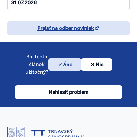
31.07.2026
Prejsť na odber noviniek
Bol tento
článok
Áno
Nie
Bol
užitočný?
tento
článok
Nahlásiť problém
užitočný?