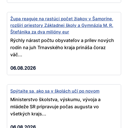
Župa reaguje na rastúci počet žiakov v Šamoríne,
rozšíri priestory Základnej školy a Gymnázia M. R.
Štefánika za dva milióny eur
Rýchly nárast počtu obyvateľov a prílev nových
rodín na juh Trnavského kraja prináša čoraz
väč...
06.08.2026
Spýtajte sa, ako sa v školách učí po novom
Ministerstvo školstva, výskumu, vývoja a
mládeže SR pripravuje počas augusta vo
všetkých krajs...
06.08.2026