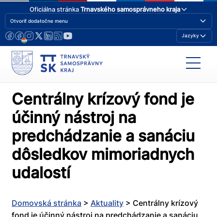
Oficiálna stránka
Trnavského samosprávneho kraja
Otvoriť dodatočne menu
Jazyky
Centrálny krízový fond je
účinný nástroj na
predchádzanie a sanáciu
dôsledkov mimoriadnych
udalostí
Domovská stránka
>
Aktuality
>
Centrálny krízový
fond je účinný nástroj na predchádzanie a sanáciu