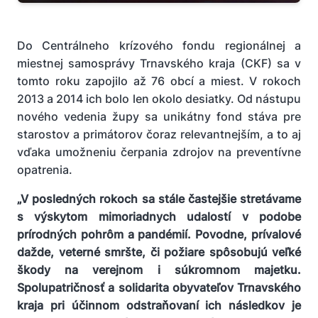
Do Centrálneho krízového fondu regionálnej a
miestnej samosprávy Trnavského kraja (CKF) sa v
tomto roku zapojilo až 76 obcí a miest. V rokoch
2013 a 2014 ich bolo len okolo desiatky. Od nástupu
nového vedenia župy sa unikátny fond stáva pre
starostov a primátorov čoraz relevantnejším, a to aj
vďaka umožneniu čerpania zdrojov na preventívne
opatrenia.
„V posledných rokoch sa stále častejšie stretávame
s výskytom mimoriadnych udalostí v podobe
prírodných pohrôm a pandémií. Povodne, prívalové
dažde, veterné smršte, či požiare spôsobujú veľké
škody na verejnom i súkromnom majetku.
Spolupatričnosť a solidarita obyvateľov Trnavského
kraja pri účinnom odstraňovaní ich následkov je