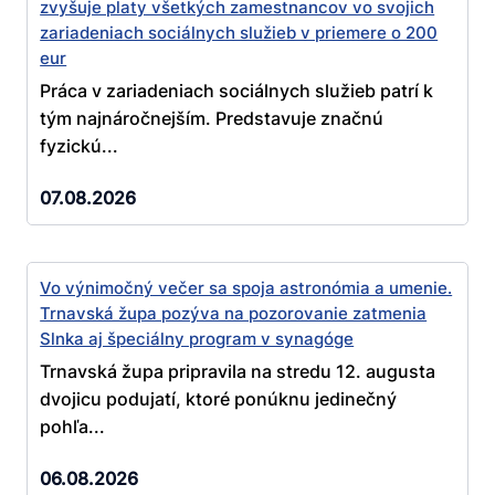
zvyšuje platy všetkých zamestnancov vo svojich
zariadeniach sociálnych služieb v priemere o 200
eur
Práca v zariadeniach sociálnych služieb patrí k
tým najnáročnejším. Predstavuje značnú
fyzickú...
07.08.2026
Vo výnimočný večer sa spoja astronómia a umenie.
Trnavská župa pozýva na pozorovanie zatmenia
Slnka aj špeciálny program v synagóge
Trnavská župa pripravila na stredu 12. augusta
dvojicu podujatí, ktoré ponúknu jedinečný
pohľa...
06.08.2026