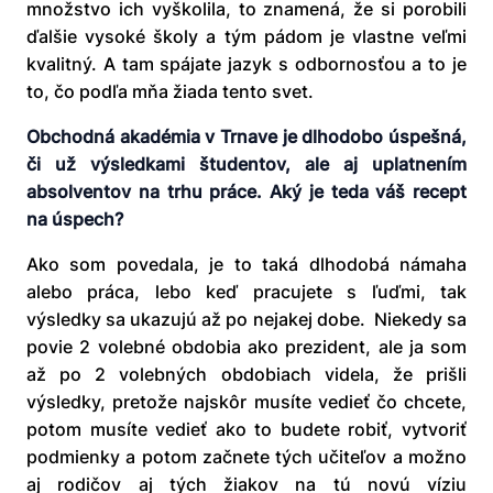
množstvo ich vyškolila, to znamená, že si porobili
ďalšie vysoké školy a tým pádom je vlastne veľmi
kvalitný. A tam spájate jazyk s odbornosťou a to je
to, čo podľa mňa žiada tento svet.
Obchodná akadémia v Trnave je dlhodobo úspešná,
či už výsledkami študentov, ale aj uplatnením
absolventov na trhu práce. Aký je teda váš recept
na úspech?
Ako som povedala, je to taká dlhodobá námaha
alebo práca, lebo keď pracujete s ľuďmi, tak
výsledky sa ukazujú až po nejakej dobe. Niekedy sa
povie 2 volebné obdobia ako prezident, ale ja som
až po 2 volebných obdobiach videla, že prišli
výsledky, pretože najskôr musíte vedieť čo chcete,
potom musíte vedieť ako to budete robiť, vytvoriť
podmienky a potom začnete tých učiteľov a možno
aj rodičov aj tých žiakov na tú novú víziu