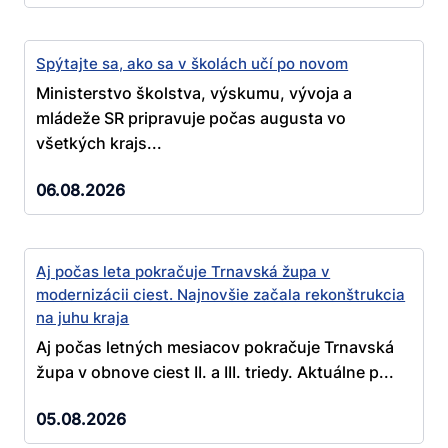
Spýtajte sa, ako sa v školách učí po novom
Ministerstvo školstva, výskumu, vývoja a
mládeže SR pripravuje počas augusta vo
všetkých krajs...
06.08.2026
Aj počas leta pokračuje Trnavská župa v
modernizácii ciest. Najnovšie začala rekonštrukcia
na juhu kraja
Aj počas letných mesiacov pokračuje Trnavská
župa v obnove ciest II. a III. triedy. Aktuálne p...
05.08.2026