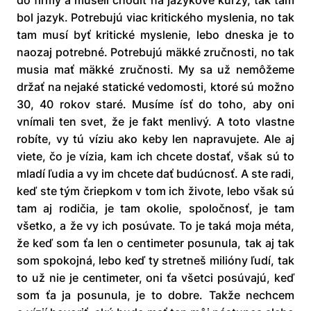
do firmy a museli chodiť na jazykové kurzy, tak tam
bol jazyk. Potrebujú viac kritického myslenia, no tak
tam musí byť kritické myslenie, lebo dneska je to
naozaj potrebné. Potrebujú mäkké zručnosti, no tak
musia mať mäkké zručnosti. My sa už nemôžeme
držať na nejaké statické vedomosti, ktoré sú možno
30, 40 rokov staré. Musíme ísť do toho, aby oni
vnímali ten svet, že je fakt menlivý. A toto vlastne
robíte, vy tú víziu ako keby len napravujete. Ale aj
viete, čo je vízia, kam ich chcete dostať, však sú to
mladí ľudia a vy im chcete dať budúcnosť. A ste radi,
keď ste tým čriepkom v tom ich živote, lebo však sú
tam aj rodičia, je tam okolie, spoločnosť, je tam
všetko, a že vy ich posúvate. To je taká moja méta,
že keď som ťa len o centimeter posunula, tak aj tak
som spokojná, lebo keď ty stretneš milióny ľudí, tak
to už nie je centimeter, oni ťa všetci posúvajú, keď
som ťa ja posunula, je to dobre. Takže nechcem