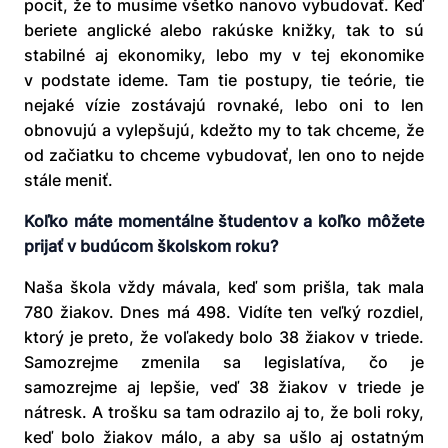
pocit, že to musíme všetko nanovo vybudovať. Keď
beriete anglické alebo rakúske knižky, tak to sú
stabilné aj ekonomiky, lebo my v tej ekonomike
v podstate ideme. Tam tie postupy, tie teórie, tie
nejaké vízie zostávajú rovnaké, lebo oni to len
obnovujú a vylepšujú, kdežto my to tak chceme, že
od začiatku to chceme vybudovať, len ono to nejde
stále meniť.
Koľko máte momentálne študentov a koľko môžete
prijať v budúcom školskom roku?
Naša škola vždy mávala, keď som prišla, tak mala
780 žiakov. Dnes má 498. Vidíte ten veľký rozdiel,
ktorý je preto, že voľakedy bolo 38 žiakov v triede.
Samozrejme zmenila sa legislatíva, čo je
samozrejme aj lepšie, veď 38 žiakov v triede je
nátresk. A trošku sa tam odrazilo aj to, že boli roky,
keď bolo žiakov málo, a aby sa ušlo aj ostatným