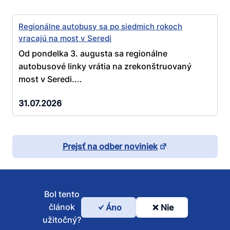
Regionálne autobusy sa po siedmich rokoch
vracajú na most v Seredi
Od pondelka 3. augusta sa regionálne
autobusové linky vrátia na zrekonštruovaný
most v Seredi....
31.07.2026
Prejsť na odber noviniek
Bol tento
článok
Áno
Nie
Bol
užitočný?