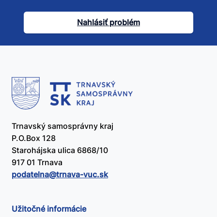
tento
článok
Nahlásiť problém
užitočný?
Trnavský samosprávny kraj
P.O.Box 128
Starohájska ulica 6868/10
917 01 Trnava
podatelna@​trnava-vuc.sk
Užitočné informácie