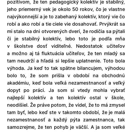
pozitívom, že ten pedagogický kolektív je stabilný,
jeho priemerný vek je okolo 50 rokov, čo je vlastne
najvýkonnejší a je to zabehaný kolektív, ktorý vie čo
robí a ako robí a tie ciele vie dosahovať. Prvýkrát sa
mi stalo na dni otvorených dverí, že rodičia sa pýtali
či je stabilný kolektív, lebo toto je podľa mňa
v školstve dosť viditeľné. Nedostatok učiteľov
a možno aj tá fluktuácia učiteľov, že ten mladý sa
tam neudrží a hľadá si lepšie uplatnenie. Toto bola
výhoda. Ja keď to tak spätne bilancujem, výhodou
bolo to, že som prišla v období na obchodnú
akadémiu, keď bola veľká nezamestnanosť a veľký
dopyt po práci. Ja som si vtedy mohla vybrať
najlepší kolektív a ten kolektív ostal v škole,
neodišiel. Že práve potom, že videl, že to má zmysel
tam byť, lebo keď ste v takomto období, že je malá
nezamestnanosť a každý pýta zamestnanca, tak
samozrejme, že ten pohyb je väčší. A ja som veľké