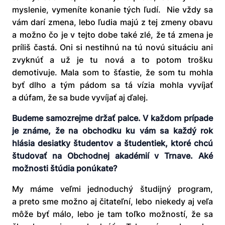
myslenie, vymeníte konanie tých ľudí. Nie vždy sa
vám darí zmena, lebo ľudia majú z tej zmeny obavu
a možno čo je v tejto dobe také zlé, že tá zmena je
príliš častá. Oni si nestihnú na tú novú situáciu ani
zvyknúť a už je tu nová a to potom trošku
demotivuje. Mala som to šťastie, že som tu mohla
byť dlho a tým pádom sa tá vízia mohla vyvíjať
a dúfam, že sa bude vyvíjať aj ďalej.
Budeme samozrejme držať palce. V každom prípade
je známe, že na obchodku ku vám sa každý rok
hlásia desiatky študentov a študentiek, ktoré chcú
študovať na Obchodnej akadémií v Trnave. Aké
možnosti štúdia ponúkate?
My máme veľmi jednoduchý študijný program,
a preto sme možno aj čitateľní, lebo niekedy aj veľa
môže byť málo, lebo je tam toľko možností, že sa