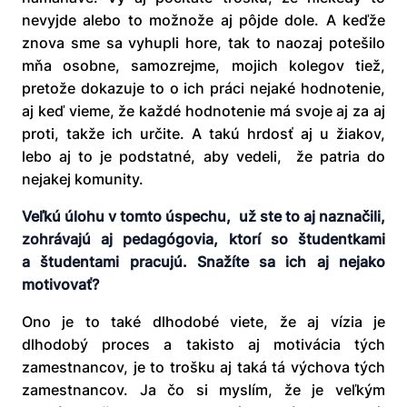
nevyjde alebo to možnože aj pôjde dole. A keďže
znova sme sa vyhupli hore, tak to naozaj potešilo
mňa osobne, samozrejme, mojich kolegov tiež,
pretože dokazuje to o ich práci nejaké hodnotenie,
aj keď vieme, že každé hodnotenie má svoje aj za aj
proti, takže ich určite. A takú hrdosť aj u žiakov,
lebo aj to je podstatné, aby vedeli, že patria do
nejakej komunity.
Veľkú úlohu v tomto úspechu, už ste to aj naznačili,
zohrávajú aj pedagógovia, ktorí so študentkami
a študentami pracujú. Snažíte sa ich aj nejako
motivovať?
Ono je to také dlhodobé viete, že aj vízia je
dlhodobý proces a takisto aj motivácia tých
zamestnancov, je to trošku aj taká tá výchova tých
zamestnancov. Ja čo si myslím, že je veľkým