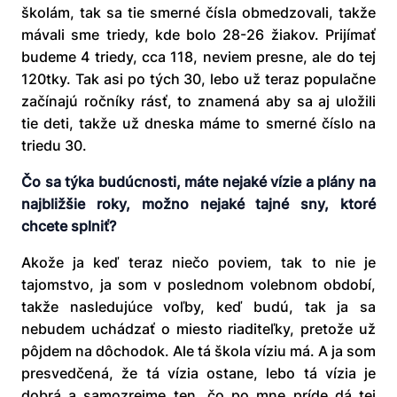
školám, tak sa tie smerné čísla obmedzovali, takže
mávali sme triedy, kde bolo 28-26 žiakov. Prijímať
budeme 4 triedy, cca 118, neviem presne, ale do tej
120tky. Tak asi po tých 30, lebo už teraz populačne
začínajú ročníky rásť, to znamená aby sa aj uložili
tie deti, takže už dneska máme to smerné číslo na
triedu 30.
Čo sa týka budúcnosti, máte nejaké vízie a plány na
najbližšie roky, možno nejaké tajné sny, ktoré
chcete splniť?
Akože ja keď teraz niečo poviem, tak to nie je
tajomstvo, ja som v poslednom volebnom období,
takže nasledujúce voľby, keď budú, tak ja sa
nebudem uchádzať o miesto riaditeľky, pretože už
pôjdem na dôchodok. Ale tá škola víziu má. A ja som
presvedčená, že tá vízia ostane, lebo tá vízia je
dobrá a samozrejme ten, čo po mne príde dá tej