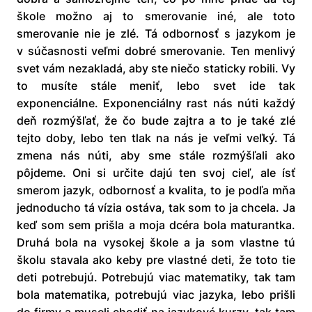
škole možno aj to smerovanie iné, ale toto
smerovanie nie je zlé. Tá odbornosť s jazykom je
v súčasnosti veľmi dobré smerovanie. Ten menlivý
svet vám nezakladá, aby ste niečo staticky robili. Vy
to musíte stále meniť, lebo svet ide tak
exponenciálne. Exponenciálny rast nás núti každý
deň rozmýšľať, že čo bude zajtra a to je také zlé
tejto doby, lebo ten tlak na nás je veľmi veľký. Tá
zmena nás núti, aby sme stále rozmýšľali ako
pôjdeme. Oni si určite dajú ten svoj cieľ, ale ísť
smerom jazyk, odbornosť a kvalita, to je podľa mňa
jednoducho tá vízia ostáva, tak som to ja chcela. Ja
keď som sem prišla a moja dcéra bola maturantka.
Druhá bola na vysokej škole a ja som vlastne tú
školu stavala ako keby pre vlastné deti, že toto tie
deti potrebujú. Potrebujú viac matematiky, tak tam
bola matematika, potrebujú viac jazyka, lebo prišli