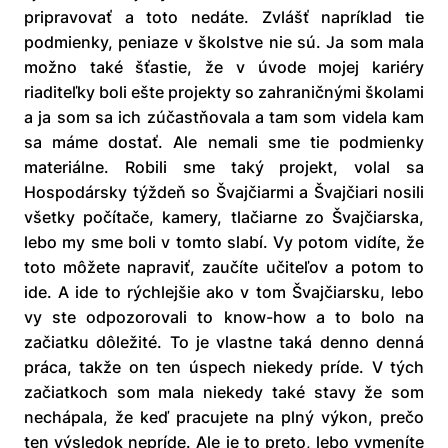
pripravovať a toto nedáte. Zvlášť napríklad tie
podmienky, peniaze v školstve nie sú. Ja som mala
možno také šťastie, že v úvode mojej kariéry
riaditeľky boli ešte projekty so zahraničnými školami
a ja som sa ich zúčastňovala a tam som videla kam
sa máme dostať. Ale nemali sme tie podmienky
materiálne. Robili sme taký projekt, volal sa
Hospodársky týždeň so Švajčiarmi a Švajčiari nosili
všetky počítače, kamery, tlačiarne zo Švajčiarska,
lebo my sme boli v tomto slabí. Vy potom vidíte, že
toto môžete napraviť, zaučíte učiteľov a potom to
ide. A ide to rýchlejšie ako v tom Švajčiarsku, lebo
vy ste odpozorovali to know-how a to bolo na
začiatku dôležité. To je vlastne taká denno denná
práca, takže on ten úspech niekedy príde. V tých
začiatkoch som mala niekedy také stavy že som
nechápala, že keď pracujete na plný výkon, prečo
ten výsledok nepríde. Ale je to preto, lebo vymeníte