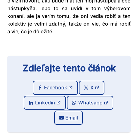
o vízií hovoriť, akú bude mať ten môj nástupca alebo
nástupkyňa, lebo to sa uvidí v tom výberovom
konaní, ale ja verím tomu, že oni vedia robiť a ten
kolektív je veľmi zdatný, takže on vie, čo má robiť
a vie, čo je dôležité.
Zdieľajte tento článok
Facebook
X
Linkedin
Whatsapp
Email