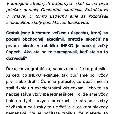
V kategórii stredných odborných škôl sa na prvú
priečku dostala Obchodná akadémia Kukučínova
v Trnave. O tomto úspechu sme sa rozprávali
s riaditeľkou školy pani Martou Bačíkovou.
Gratulujeme k tomuto veľkému úspechu, ktorý sa
podaril obchodnej akadémii, pretože skončiť na
prvom mieste v rebríčku INEKO je naozaj veľký
úspech. Ako ste na to zareagovali, keď ste sa to
dozvedeli?
Ďakujem za gratuláciu, samozrejme, že to potešilo.
Aj keď, čo INEKO existuje, tak buď sme boli vždy
prví alebo druhí. Čo mňa potešilo, že opäť sme sa
stali školou s excelentnými výsledkami, lebo to sa
naozaj stáva vždy iba jednej škole. To, že sme vždy
boli na tých prvých priečkach je strašne veľký
záväzok a celé roky to udržať je aj celkom niekedy
namáhavé. Vy aj počítate trošku, že niekedy to