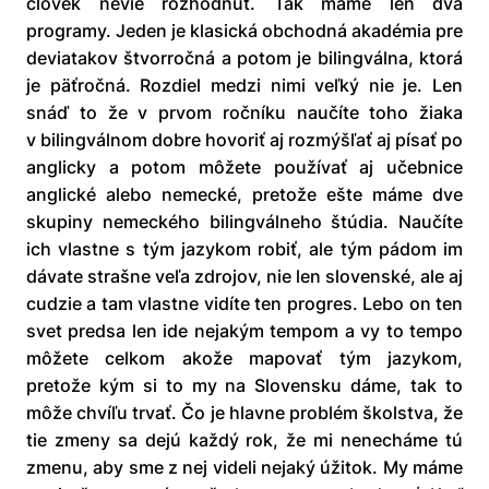
človek nevie rozhodnúť. Tak máme len dva
programy. Jeden je klasická obchodná akadémia pre
deviatakov štvorročná a potom je bilingválna, ktorá
je päťročná. Rozdiel medzi nimi veľký nie je. Len
snáď to že v prvom ročníku naučíte toho žiaka
v bilingválnom dobre hovoriť aj rozmýšľať aj písať po
anglicky a potom môžete používať aj učebnice
anglické alebo nemecké, pretože ešte máme dve
skupiny nemeckého bilingválneho štúdia. Naučíte
ich vlastne s tým jazykom robiť, ale tým pádom im
dávate strašne veľa zdrojov, nie len slovenské, ale aj
cudzie a tam vlastne vidíte ten progres. Lebo on ten
svet predsa len ide nejakým tempom a vy to tempo
môžete celkom akože mapovať tým jazykom,
pretože kým si to my na Slovensku dáme, tak to
môže chvíľu trvať. Čo je hlavne problém školstva, že
tie zmeny sa dejú každý rok, že mi nenecháme tú
zmenu, aby sme z nej videli nejaký úžitok. My máme