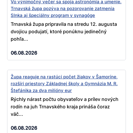
Vo výnimočný večer sa spoja astronómia a umenie.
Trnavská župa pozýva na pozorovanie zatmenia
Slnka aj špeciálny program v synagóge
Trnavská župa pripravila na stredu 12. augusta
dvojicu podujatí, ktoré ponúknu jedinečný
pohľa...
06.08.2026
Župa reaguje na rastúci počet žiakov v Šamoríne,
rozšíri priestory Základnej školy a Gymnázia M. R.
Štefánika za dva milióny eur
Rýchly nárast počtu obyvateľov a prílev nových
rodín na juh Trnavského kraja prináša čoraz
väč...
06.08.2026