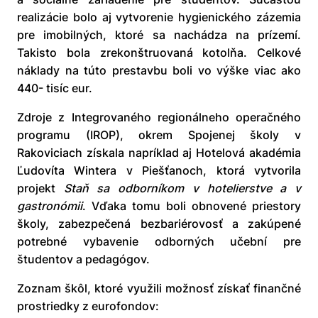
realizácie bolo aj vytvorenie hygienického zázemia
pre imobilných, ktoré sa nachádza na prízemí.
Takisto bola zrekonštruovaná kotolňa. Celkové
náklady na túto prestavbu boli vo výške viac ako
440- tisíc eur.
Zdroje z Integrovaného regionálneho operačného
programu (IROP), okrem Spojenej školy v
Rakoviciach získala napríklad aj Hotelová akadémia
Ľudovíta Wintera v Piešťanoch, ktorá vytvorila
projekt
Staň sa odborníkom v hotelierstve a v
gastronómii
. Vďaka tomu boli obnovené priestory
školy, zabezpečená bezbariérovosť a zakúpené
potrebné vybavenie odborných učební pre
študentov a pedagógov.
Zoznam škôl, ktoré využili možnosť získať finančné
prostriedky z eurofondov: