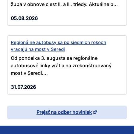
župa v obnove ciest II. a III. triedy. Aktuálne p...
05.08.2026
Regionálne autobusy sa po siedmich rokoch
vracajú na most v Seredi
Od pondelka 3. augusta sa regionálne
autobusové linky vrátia na zrekonštruovaný
most v Seredi....
31.07.2026
Prejsť na odber noviniek