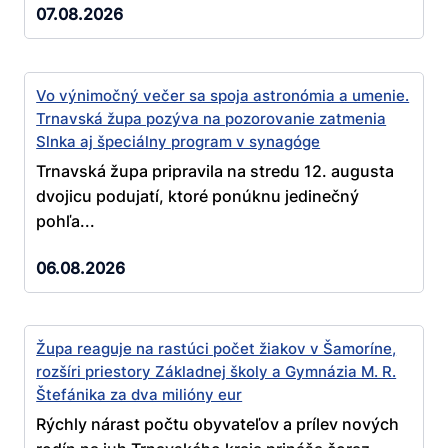
07.08.2026
Vo výnimočný večer sa spoja astronómia a umenie.
Trnavská župa pozýva na pozorovanie zatmenia
Slnka aj špeciálny program v synagóge
Trnavská župa pripravila na stredu 12. augusta
dvojicu podujatí, ktoré ponúknu jedinečný
pohľa...
06.08.2026
Župa reaguje na rastúci počet žiakov v Šamoríne,
rozšíri priestory Základnej školy a Gymnázia M. R.
Štefánika za dva milióny eur
Rýchly nárast počtu obyvateľov a prílev nových