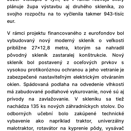
plánuje župa výstavbu aj druhého skleníka, zo
svojho rozpočtu na to vyčlenila takmer 943-tisíc
eur.
V rámci projektu financovaného z eurofondov bol
vybudovaný nový moderný skleník o veľkosti
približne 27x12,8 metra, ktorým sa nahradil
pôvodný skleník zastaralej konštrukcie. Nový
skleník bol postavený z oceľových prvkov s
vysokou protikoróznou ochranou a jeho vetranie je
zabezpečené nastaviteľným elektrickým otváraním
okien. Spádovaná podlaha na odvedenie vlhkosti
má zabudované podlahové vykurovanie, nové sú aj
prívody na zavlažovanie. V skleníku sa tiež
nachádza 135 ks nových záhradníckych stolov. Do
odborných učební bolo zakúpené technické
vybavenie ako napríklad traktor, univerzálny
malotraktor, rotavátor na kyprenie pôdy, vysávač