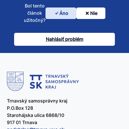
Bol tento
článok
Áno
Nie
Bol
užitočný?
tento
článok
Nahlásiť problém
užitočný?
Trnavský samosprávny kraj
P.O.Box 128
Starohájska ulica 6868/10
917 01 Trnava