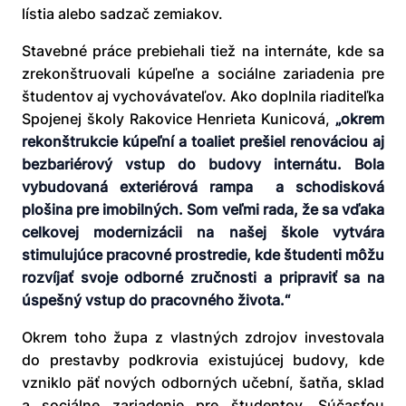
lístia alebo sadzač zemiakov.
Stavebné práce prebiehali tiež na internáte, kde sa
zrekonštruovali kúpeľne a sociálne zariadenia pre
študentov aj vychovávateľov. Ako doplnila riaditeľka
Spojenej školy Rakovice Henrieta Kunicová,
„okrem
rekonštrukcie kúpeľní a toaliet prešiel renováciou aj
bezbariérový vstup do budovy internátu. Bola
vybudovaná exteriérová rampa a schodisková
plošina pre imobilných. Som veľmi rada, že sa vďaka
celkovej modernizácii na našej škole vytvára
stimulujúce pracovné prostredie, kde študenti môžu
rozvíjať svoje odborné zručnosti a pripraviť sa na
úspešný vstup do pracovného života.“
Okrem toho župa z vlastných zdrojov investovala
do prestavby podkrovia existujúcej budovy, kde
vzniklo päť nových odborných učební, šatňa, sklad
a sociálne zariadenie pre študentov. Súčasťou