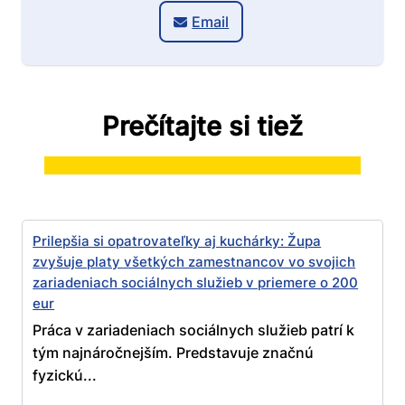
Email
Prečítajte si tiež
Prilepšia si opatrovateľky aj kuchárky: Župa
zvyšuje platy všetkých zamestnancov vo svojich
zariadeniach sociálnych služieb v priemere o 200
eur
Práca v zariadeniach sociálnych služieb patrí k
tým najnáročnejším. Predstavuje značnú
fyzickú...