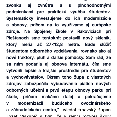
zvonku aj zvnútra a s plnohodnotnými
podmienkami pre praktickú výučbu študentov.
Systematicky investujeme do ich modernizácie
a obnovy, pričom na to využívame aj európske
zdroje. Na Spojenej škole v Rakoviciach pri
Piešťanoch sme tentokrát postavili nový skleník,
ktorý meria až 27x12,8 metra. Bude slúžiť
študentom odborného vzdelávania, rovnako ako aj
nové traktory, pluh a ďalšie pomôcky. Som rád, že
sa nám podarila aj obnova internátu, čím sme
vytvorili lepšie a krajšie prostredie pre študentov
a vychovávateľov. Okrem toho župa z vlastných
zdrojov zabezpečila vybudovanie piatich nových
odborných učební a prvú etapu obnovy parku pri
škole, pričom makáme ďalej a pokračujeme
v modernizácii budúceho ovocinárskeho
a záhradníckeho centra,“
uviedol trnavský župan
Jozef Viskupič s tým, že v rámci rozvoja školy