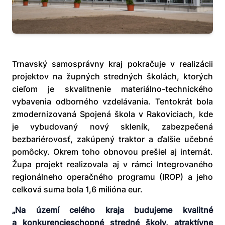
Trnavský samosprávny kraj pokračuje v realizácii
projektov na župných stredných školách, ktorých
cieľom je skvalitnenie materiálno-technického
vybavenia odborného vzdelávania. Tentokrát bola
zmodernizovaná Spojená škola v Rakoviciach, kde
je vybudovaný nový skleník, zabezpečená
bezbariérovosť, zakúpený traktor a ďalšie učebné
pomôcky. Okrem toho obnovou prešiel aj internát.
Župa projekt realizovala aj v rámci Integrovaného
regionálneho operačného programu (IROP) a jeho
celková suma bola 1,6 milióna eur.
„Na území celého kraja budujeme kvalitné
a konkurencieschopné stredné školy, atraktívne