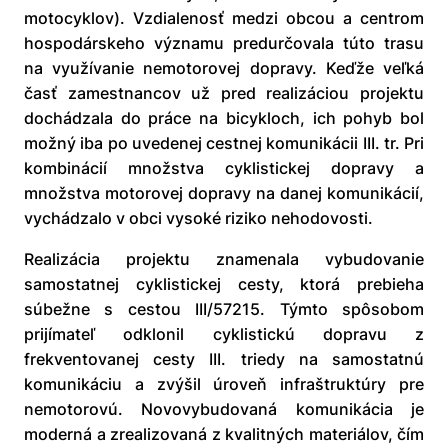
motocyklov). Vzdialenosť medzi obcou a centrom
hospodárskeho významu predurčovala túto trasu
na využívanie nemotorovej dopravy. Keďže veľká
časť zamestnancov už pred realizáciou projektu
dochádzala do práce na bicykloch, ich pohyb bol
možný iba po uvedenej cestnej komunikácii III. tr. Pri
kombinácií množstva cyklistickej dopravy a
množstva motorovej dopravy na danej komunikácií,
vychádzalo v obci vysoké riziko nehodovosti.
Realizácia projektu znamenala vybudovanie
samostatnej cyklistickej cesty, ktorá prebieha
súbežne s cestou III/57215. Týmto spôsobom
prijímateľ odklonil cyklistickú dopravu z
frekventovanej cesty III. triedy na samostatnú
komunikáciu a zvýšil úroveň infraštruktúry pre
nemotorovú. Novovybudovaná komunikácia je
moderná a zrealizovaná z kvalitných materiálov, čím