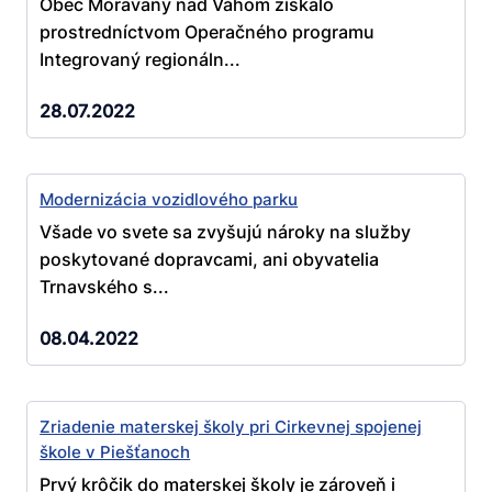
Obec Moravany nad Váhom získalo
prostredníctvom Operačného programu
Integrovaný regionáln...
28.07.2022
Modernizácia vozidlového parku
Všade vo svete sa zvyšujú nároky na služby
poskytované dopravcami, ani obyvatelia
Trnavského s...
08.04.2022
Zriadenie materskej školy pri Cirkevnej spojenej
škole v Piešťanoch
Prvý krôčik do materskej školy je zároveň i