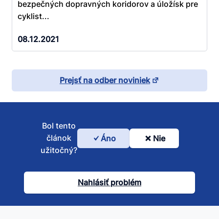
bezpečných dopravných koridorov a úložísk pre
cyklist...
08.12.2021
Prejsť na odber noviniek
Bol tento
článok
Áno
Nie
Bol
užitočný?
tento
článok
Nahlásiť problém
užitočný?