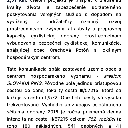
2,51 km
. Cieľom projektu je prispieť k zlepšeniu
kvality života a zabezpečenie udržateľného
poskytovania verejných služieb s dopadom na
vyvážený a udržateľný územný rozvoj
prostredníctvom zvýšenia atraktivity a prepravnej
kapacity cyklistickej dopravy prostredníctvom
vybudovania bezpečnej cyklistickej komunikácie,
spájajúcej obec Orechová Potôň s lokálnym
hospodárskym centrom.
Táto komunikácia spája zastavané územie obce s
centrom hospodárskeho významu -
areálom
SLOVAKIA RING
. Pôvodne bola jedinou prístupovou
cestou do danej lokality cesta III/57215, ktorá sa
križuje s cestou II/572. Obe tieto cesty sú vysoko
frekventované. Vychádzajúc z údajov celoštátneho
sčítania dopravy 2015 je ročná priemerná denná
intenzita na ceste III/57215 celkom
762 vozidiel
(z
toho 180 nákladných, 541 osobných a 41