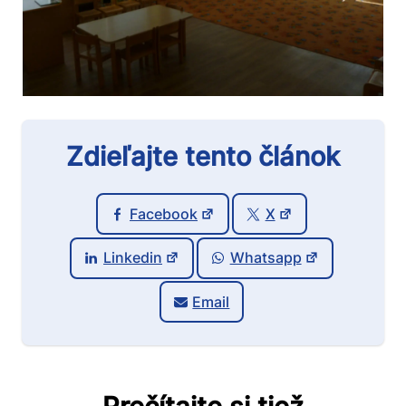
Zdieľajte tento článok
Facebook
X
Linkedin
Whatsapp
Email