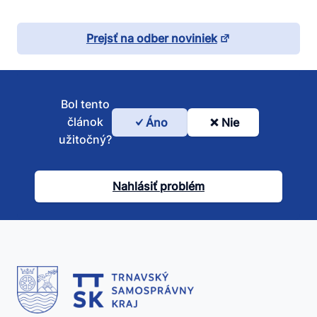
Prejsť na odber noviniek
Bol tento
článok
Áno
Nie
Bol
užitočný?
tento
článok
Nahlásiť problém
užitočný?