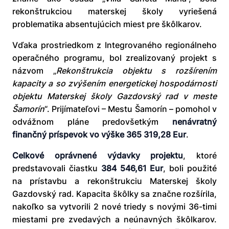
rekonštrukciou materskej školy vyriešená
problematika absentujúcich miest pre škôlkarov.
Vďaka prostriedkom z Integrovaného regionálneho
operačného programu, bol zrealizovaný projekt s
názvom „
Rekonštrukcia objektu s rozšírením
kapacity a so zvýšením energetickej hospodárnosti
objektu Materskej školy Gazdovský rad v meste
Šamorín
“. Prijímateľovi – Mestu Šamorín – pomohol v
odvážnom pláne predovšetkým
nenávratný
finančný príspevok vo výške
365 319,28 Eur
.
Celkové oprávnené výdavky projektu
, ktoré
predstavovali čiastku
384 546,61 Eur
, boli použité
na prístavbu a rekonštrukciu Materskej školy
Gazdovský rad. Kapacita škôlky sa značne rozšírila,
nakoľko sa vytvorili 2 nové triedy s novými 36-timi
miestami pre zvedavých a neúnavných škôlkarov.